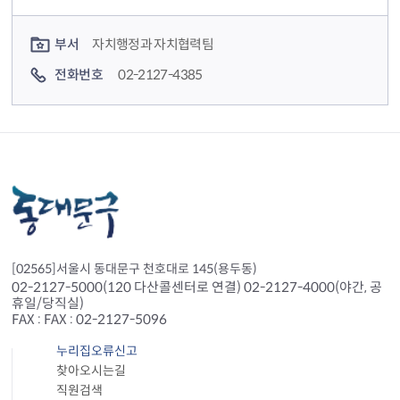
컨텐츠 담당자 정보
부서
자치행정과 자치협력팀
전화번호
02-2127-4385
[02565]서울시 동대문구 천호대로 145(용두동)
02-2127-5000(120 다산콜센터로 연결) 02-2127-4000(야간, 공
휴일/당직실)
FAX : FAX : 02-2127-5096
누리집오류신고
찾아오시는길
직원검색