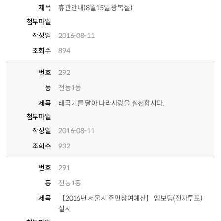
제목
휴관안내(8월15일 광복절)
첨부파일
작성일
2016-08-11
조회수
894
번호
292
동
전농1동
제목
태극기를 달아 나라사랑을 실천합시다.
첨부파일
작성일
2016-08-11
조회수
932
번호
291
동
전농1동
제목
【2016년 서울시 주민참여예산】 엠보팅(전자투표)
실시