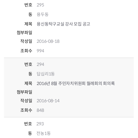
번호
295
동
용두동
제목
용신동탁구교실 강사 모집 공고
첨부파일
작성일
2016-08-18
조회수
994
번호
294
동
답십리1동
제목
2016년 8월 주민자치위원회 월례회의 회의록
첨부파일
작성일
2016-08-14
조회수
848
번호
293
동
전농1동