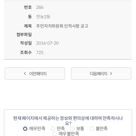
번호
286
동
전농2동
제목
주민자치위원회 인적사항 공고
첨부파일
작성일
2016-07-20
조회수
725
이전 페이지
다음 페이지
컨텐츠 정보
컨텐츠 만족도 조사
현재 페이지에서 제공하는 정보와 편의성에 대하여 만족하시나
요?
매우만족
만족
보통
불만족
매우불만족