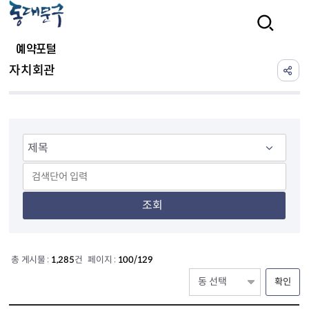
본문 바로가기
검색
예약포털
자치회관
조회
총 게시물 :
1,285
건 페이지 :
100/129
확인