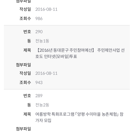
첨부파일
작성일
2016-08-11
조회수
986
번호
290
동
전농1동
제목
【2016년 동대문구 주민참여예산】 주민제안사업 선
호도 인터넷(모바일)투표
첨부파일
작성일
2016-08-11
조회수
943
번호
289
동
전농2동
제목
여름방학 특화프로그램 「양평 수미마을 농촌체험」 참
가자 모집
첨부파일