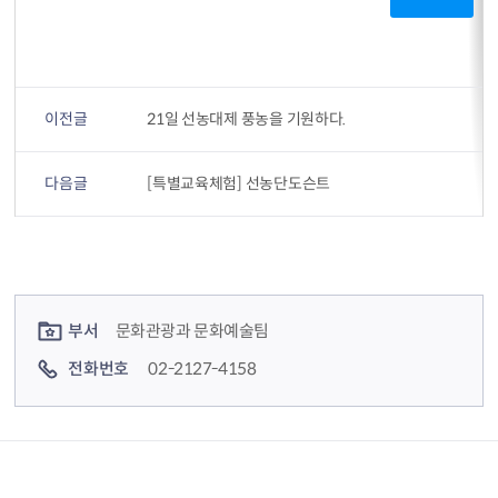
이전글
21일 선농대제 풍농을 기원하다.
다음글
[특별교육체험] 선농단도슨트
컨텐츠 정보
컨텐츠 담당자 정보
부서
문화관광과 문화예술팀
전화번호
02-2127-4158