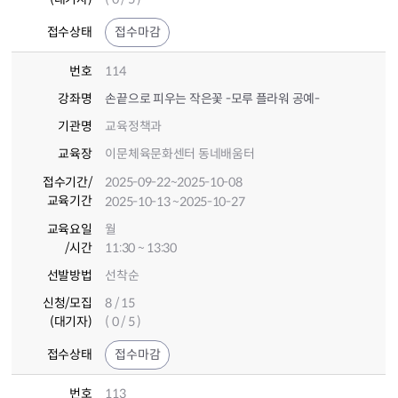
접수상태
접수마감
번호
114
강좌명
손끝으로 피우는 작은꽃 -모루 플라워 공예-
기관명
교육정책과
교육장
이문체육문화센터 동네배움터
접수기간
/
2025-09-22
~2025-10-08
교육기간
2025-10-13
~2025-10-27
교육요일
월
/시간
11:30 ~ 13:30
선발방법
선착순
신청/모집
8 / 15
(대기자)
( 0 / 5 )
접수상태
접수마감
번호
113