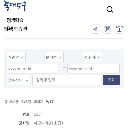
본문 바로가기
검색
평생학습
관
평생학습관
~
조회
총 게시물 :
243
건 페이지 :
9/17
번호
123
강좌명
하모니카B ( 초급 )