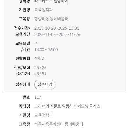
강좌명
타로카드로 힐링하기
기관명
교육정책과
교육장
청량리동 동네배움터
접수기간
/
2025-10-20
~2025-10-31
교육기간
2025-11-05
~2025-11-26
교육요일
수
/시간
14:00 ~ 16:00
선발방법
선착순
신청/모집
25 / 25
(대기자)
( 5 / 5 )
접수상태
접수마감
번호
117
강좌명
그리너리 식물로 힐링하기 가드닝 클래스
기관명
교육정책과
교육장
이문체육문화센터 동네배움터