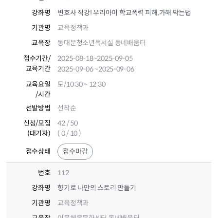
강좌명
변호사 직강! 우리아이 학교폭력 피해,가해 막는법
기관명
교육정책과
교육장
동대문청소년독서실 동네배움터
접수기간
/
2025-08-18
~2025-09-05
교육기간
2025-09-06
~2025-09-06
교육요일
토/10:30 ~ 12:30
/시간
선발방법
선착순
신청/모집
42 / 50
(대기자)
( 0 / 10 )
접수상태
접수마감
번호
112
강좌명
향기로 나만의 스토리 만들기
기관명
교육정책과