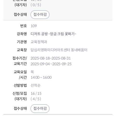
(대기자)
( 0 / 5 )
접수상태
접수마감
번호
109
강좌명
디저트 공방 -앙금 크림 꽃짜기-
기관명
교육정책과
교육장
답십리영화미디어아트센터 동네배움터
접수기간
/
2025-08-18
~2025-08-31
교육기간
2025-09-04
~2025-09-25
교육요일
목
/시간
14:00 ~ 16:00
선발방법
선착순
신청/모집
16 / 15
(대기자)
( 4 / 5 )
접수상태
접수마감