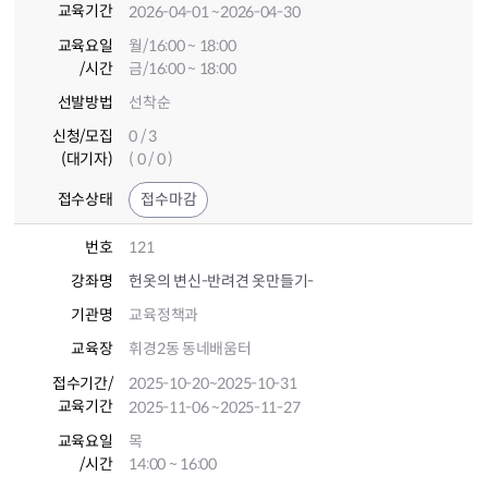
교육기간
2026-04-01
~2026-04-30
교육요일
월/16:00 ~ 18:00
/시간
금/16:00 ~ 18:00
선발방법
선착순
신청/모집
0 / 3
(대기자)
( 0 / 0 )
접수상태
접수마감
번호
121
강좌명
헌옷의 변신-반려견 옷만들기-
기관명
교육정책과
교육장
휘경2동 동네배움터
접수기간
/
2025-10-20
~2025-10-31
교육기간
2025-11-06
~2025-11-27
교육요일
목
/시간
14:00 ~ 16:00