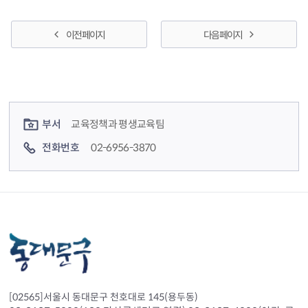
이전 페이지
다음 페이지
컨텐츠 정보
컨텐츠 담당자 정보
부서
교육정책과 평생교육팀
전화번호
02-6956-3870
[02565]서울시 동대문구 천호대로 145(용두동)