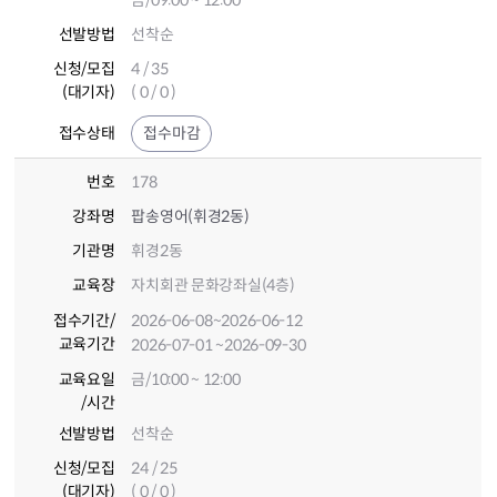
금/09:00 ~ 12:00
선발방법
선착순
신청/모집
4 / 35
(대기자)
( 0 / 0 )
접수상태
접수마감
번호
178
강좌명
팝송영어(휘경2동)
기관명
휘경2동
교육장
자치회관 문화강좌실(4층)
접수기간
/
2026-06-08
~2026-06-12
교육기간
2026-07-01
~2026-09-30
교육요일
금/10:00 ~ 12:00
/시간
선발방법
선착순
신청/모집
24 / 25
(대기자)
( 0 / 0 )