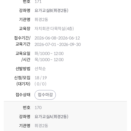
번호
171
강좌명
요가교실B(휘경2동)
기관명
휘경2동
교육장
자치회관 다목적실(4층)
접수기간
/
2026-06-08
~2026-06-12
교육기간
2026-07-01
~2026-09-30
교육요일
화/10:00 ~ 12:00
/시간
목/10:00 ~ 12:00
선발방법
선착순
신청/모집
18 / 19
(대기자)
( 0 / 0 )
접수상태
접수마감
번호
170
강좌명
요가교실A(휘경2동)
기관명
휘경2동