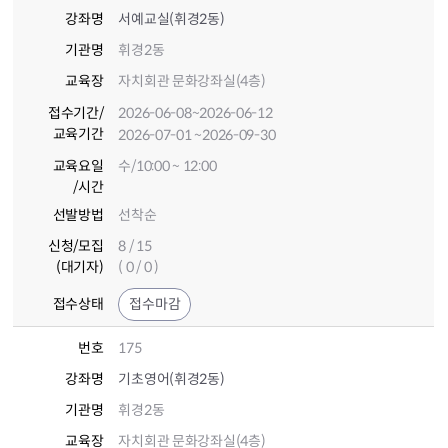
강좌명
서예교실(휘경2동)
기관명
휘경2동
교육장
자치회관 문화강좌실(4층)
접수기간
/
2026-06-08
~2026-06-12
교육기간
2026-07-01
~2026-09-30
교육요일
수/10:00 ~ 12:00
/시간
선발방법
선착순
신청/모집
8 / 15
(대기자)
( 0 / 0 )
접수상태
접수마감
번호
175
강좌명
기초영어(휘경2동)
기관명
휘경2동
교육장
자치회관 문화강좌실(4층)