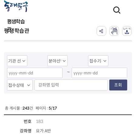
본문 바로가기
검색
평생학습
관
평생학습관
~
조회
총 게시물 :
243
건 페이지 :
5/17
번호
183
강좌명
요가 A반