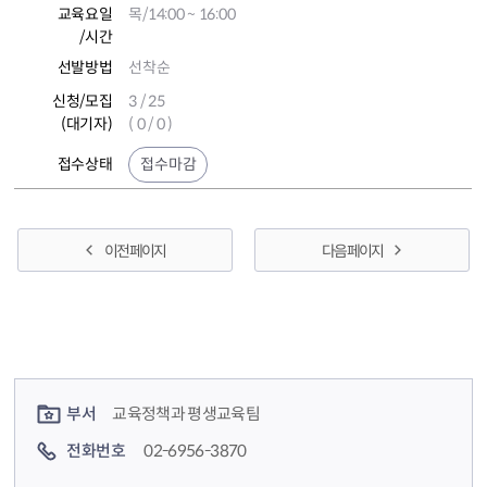
교육요일
목/14:00 ~ 16:00
/시간
선발방법
선착순
신청/모집
3 / 25
(대기자)
( 0 / 0 )
접수상태
접수마감
이전 페이지
다음 페이지
컨텐츠 정보
컨텐츠 담당자 정보
부서
교육정책과 평생교육팀
전화번호
02-6956-3870