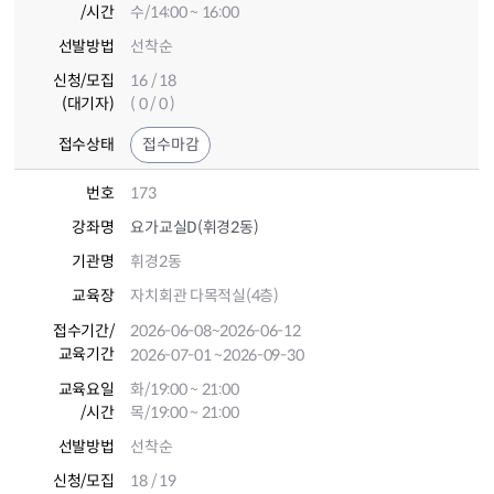
/시간
수/14:00 ~ 16:00
선발방법
선착순
신청/모집
16 / 18
(대기자)
( 0 / 0 )
접수상태
접수마감
번호
173
강좌명
요가교실D(휘경2동)
기관명
휘경2동
교육장
자치회관 다목적실(4층)
접수기간
/
2026-06-08
~2026-06-12
교육기간
2026-07-01
~2026-09-30
교육요일
화/19:00 ~ 21:00
/시간
목/19:00 ~ 21:00
선발방법
선착순
신청/모집
18 / 19