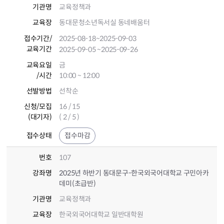
기관명
교육정책과
교육장
동대문청소년독서실 동네배움터
접수기간
/
2025-08-18
~2025-09-03
교육기간
2025-09-05
~2025-09-26
교육요일
금
/시간
10:00 ~ 12:00
선발방법
선착순
신청/모집
16 / 15
(대기자)
( 2 / 5 )
접수상태
접수마감
번호
107
강좌명
2025년 하반기 동대문구-한국외국어대학교 구민아카
데미(초급반)
기관명
교육정책과
교육장
한국외국어대학교 일반대학원