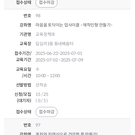
접수상태
접수마감
번호
98
강좌명
마음을 토닥이는 업사이클 - 애착인형 만들기-
기관명
교육정책과
교육장
답십리1동 동네배움터
접수기간
/
2025-06-23
~2025-07-01
교육기간
2025-07-02
~2025-07-09
교육요일
수
/시간
10:00 ~ 12:00
선발방법
선착순
신청/모집
15 / 25
(대기자)
( 0 / 5 )
접수상태
접수마감
번호
97
강좌명
꽃차와 자연식으로 건강한 몸 만들기!