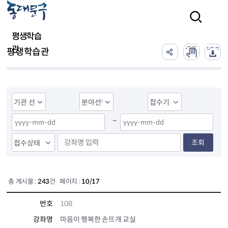
본문 바로가기
검색
평생학습
관
평생학습관
~
조회
총 게시물 :
243
건 페이지 :
10/17
번호
108
강좌명
마음이 행복한 손뜨개 교실