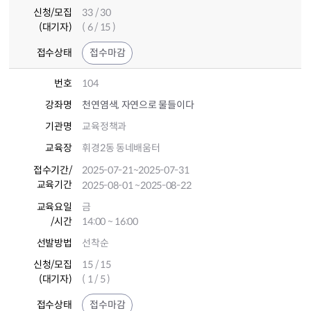
신청/모집
33 / 30
(대기자)
( 6 / 15 )
접수상태
접수마감
번호
104
강좌명
천연염색, 자연으로 물들이다
기관명
교육정책과
교육장
휘경2동 동네배움터
접수기간
/
2025-07-21
~2025-07-31
교육기간
2025-08-01
~2025-08-22
교육요일
금
/시간
14:00 ~ 16:00
선발방법
선착순
신청/모집
15 / 15
(대기자)
( 1 / 5 )
접수상태
접수마감