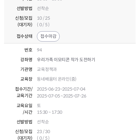
선발방법
선착순
신청/모집
10 / 25
(대기자)
( 0 / 5 )
접수상태
접수마감
번호
94
강좌명
우리가족 이모티콘 작가 도전하기
기관명
교육정책과
교육장
동네배움터 온라인(줌)
접수기간
/
2025-06-23
~2025-07-04
교육기간
2025-07-05
~2025-07-26
교육요일
토
/시간
15:30 ~ 17:30
선발방법
선착순
신청/모집
23 / 30
(대기자)
( 0 / 5 )