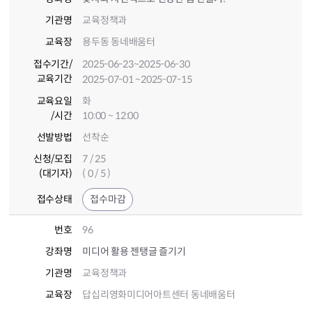
기관명
교육정책과
교육장
용두동 동네배움터
접수기간
/
2025-06-23
~2025-06-30
교육기간
2025-07-01
~2025-07-15
교육요일
화
/시간
10:00 ~ 12:00
선발방법
선착순
신청/모집
7 / 25
(대기자)
( 0 / 5 )
접수상태
접수마감
번호
96
강좌명
미디어 활용 젠탱글 즐기기
기관명
교육정책과
교육장
답십리영화미디어아트센터 동네배움터