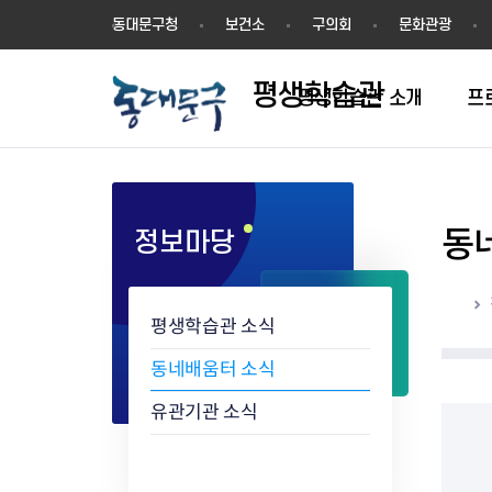
평
동대문구청
보건소
구의회
문화관광
생
학
평생학습관
습
평생학습관 소개
프
관
동
정보마당
학습동아리 인증절차
학습동아리 현황
홈
평생학습관 소식
동네배움터 소식
유관기관 소식