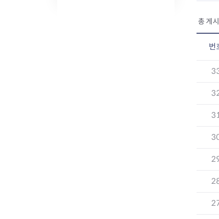
총 게시
번
3
3
3
3
2
2
2