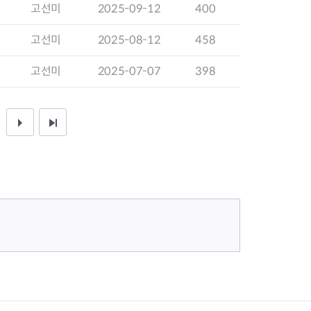
고선미
2025-09-12
400
고선미
2025-08-12
458
고선미
2025-07-07
398
다
끝
음
페
1
이
0
지
페
이
지