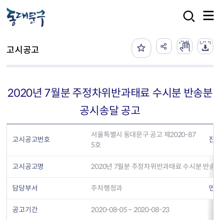
본문 바로가기
검색
고시공고
2020년 7월분 주정차위반과태료 수시분 반송분
공시송달 공고
서울특별시 동대문구 공고 제2020-87
고시공고번호
진
5호
고시공고명
2020년 7월분 주정차위반과태료 수시분 반송
담당부서
주차행정과
연
공고기간
2020-08-05 ~ 2020-08-23