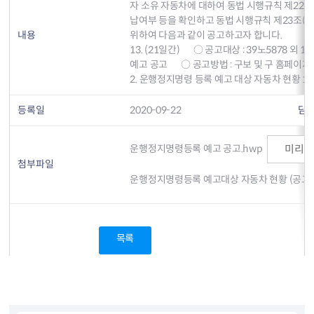
자 소유 자동차에 대하여 동법 시행규칙 제22조
납여부 등을 확인하고 동법 시행규칙 제23조(
내용
위하여 다음과 같이 공고하고자 합니다.                        
13. (21일간)       ○ 공고대상 : 39노5878
예고 공고       ○ 공고방법 : 구보 및 구 홈페이지에
2. 운행정지명령 등록 예고 대상 자동차 현황 1부.
등록일
2020-09-22
담
운행정지명령등록 예고 공고.hwp
미리
첨부파일
운행정지명령등록 예고대상 자동차 현황 (공고).x
목록