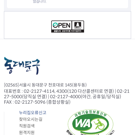
않습니다.
컨텐츠 정보
[02565]서울시 동대문구 천호대로 145(용두동)
대표번호 : 02-2127-4114, 4300(120 다산콜센터로 연결) | 02-21
27-5000(당직실 연결) | 02-2127-4000(야간, 공휴일/당직실)
FAX : 02-2127-5096 (종합상황실)
누리집오류신고
찾아오시는길
직원검색
원격지원