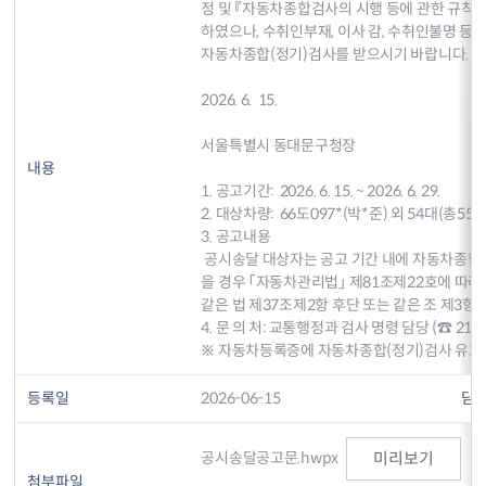
정 및 『자동차종합검사의 시행 등에 관한 규칙』
하였으나, 수취인부재, 이사 감, 수취인불명 등
자동차종합(정기)검사를 받으시기 바랍니다.

2026. 6.  15.

서울특별시 동대문구청장

내용
1. 공고기간:  2026. 6. 15. ~ 2026. 6. 29.

2. 대상차량:  66도097*(박*준) 외 54대(총55대)
3. 공고내용

 공시송달 대상자는 공고 기간 내에 자동차종합(정기)검사를 받으시기 바라며, 위 공고 기간 내에 검사를 받지 않
을 경우 「자동차관리법」 제81조제22호에 따라 
같은 법 제37조제2항 후단 또는 같은 조 제3항
4. 문 의 처: 교통행정과 검사 명령 담당 (☎ 2127 - 48
※ 자동차등록증에 자동차종합(정기)검사 유효
등록일
2026-06-15
담
공시송달공고문.hwpx
미리보기
첨부파일