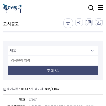
본문 바로가기
검색
고시공고
조회
총 게시물 :
10,417
건 페이지 :
806/1,042
번호
2,367