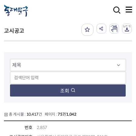
본문 바로가기
검색
고시공고
조회
총 게시물 :
10,417
건 페이지 :
757/1,042
번호
2,857