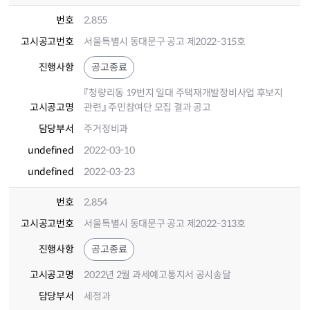
번호
2,855
고시공고번호
서울특별시 동대문구 공고 제2022-315호
진행사항
공고종료
『청량리동 19번지 일대 주택재개발정비사업 후보지
고시공고명
관련』 주민참여단 모집 결과 공고
담당부서
주거정비과
undefined
2022-03-10
undefined
2022-03-23
번호
2,854
고시공고번호
서울특별시 동대문구 공고 제2022-313호
진행사항
공고종료
고시공고명
2022년 2월 과세예고통지서 공시송달
담당부서
세정과