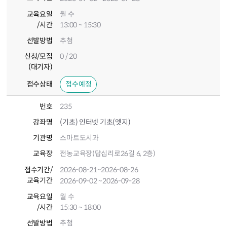
교육요일
월 수
/시간
13:00 ~ 15:30
선발방법
추첨
신청/모집
0 / 20
(대기자)
접수상태
접수예정
번호
235
강좌명
(기초) 인터넷 기초(엣지)
기관명
스마트도시과
교육장
전농교육장(답십리로26길 6, 2층)
접수기간
/
2026-08-21
~2026-08-26
교육기간
2026-09-02
~2026-09-28
교육요일
월 수
/시간
15:30 ~ 18:00
선발방법
추첨