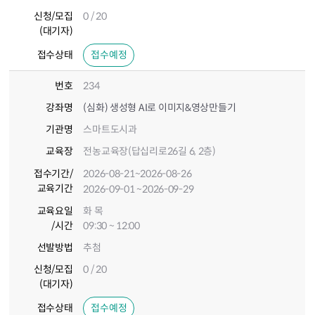
신청/모집
0 / 20
(대기자)
접수상태
접수예정
번호
234
강좌명
(심화) 생성형 AI로 이미지&영상만들기
기관명
스마트도시과
교육장
전농교육장(답십리로26길 6, 2층)
접수기간
/
2026-08-21
~2026-08-26
교육기간
2026-09-01
~2026-09-29
교육요일
화 목
/시간
09:30 ~ 12:00
선발방법
추첨
신청/모집
0 / 20
(대기자)
접수상태
접수예정