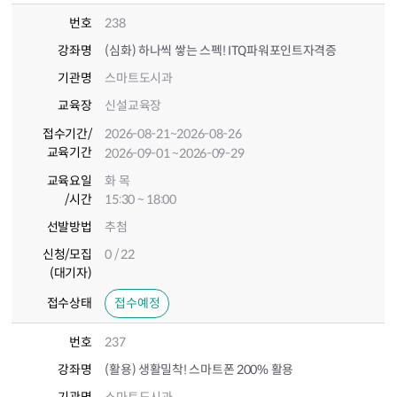
번호
238
강좌명
(심화) 하나씩 쌓는 스펙! ITQ파워포인트자격증
기관명
스마트도시과
교육장
신설교육장
접수기간
/
2026-08-21
~2026-08-26
교육기간
2026-09-01
~2026-09-29
교육요일
화 목
/시간
15:30 ~ 18:00
선발방법
추첨
신청/모집
0 / 22
(대기자)
접수상태
접수예정
번호
237
강좌명
(활용) 생활밀착! 스마트폰 200% 활용