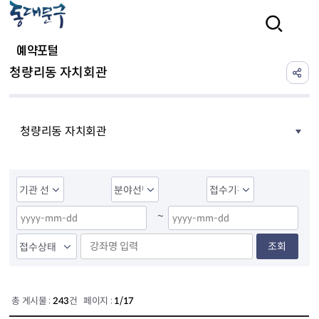
본문 바로가기
검색
예약포털
청량리동 자치회관
청량리동 자치회관
~
조회
총 게시물 :
243
건 페이지 :
1/17