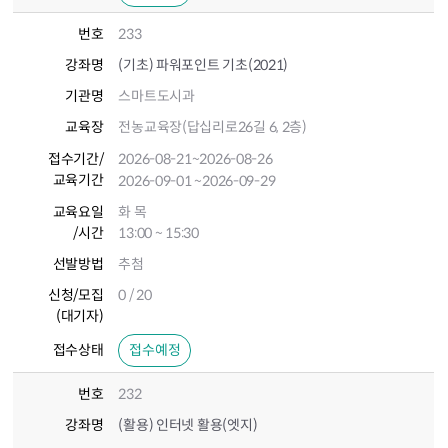
번호
233
강좌명
(기초) 파워포인트 기초(2021)
기관명
스마트도시과
교육장
전농교육장(답십리로26길 6, 2층)
접수기간
/
2026-08-21
~2026-08-26
교육기간
2026-09-01
~2026-09-29
교육요일
화 목
/시간
13:00 ~ 15:30
선발방법
추첨
신청/모집
0 / 20
(대기자)
접수상태
접수예정
번호
232
강좌명
(활용) 인터넷 활용(엣지)