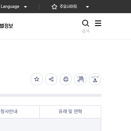
Language
주요사이트
별정보
사이트맵
검색
동대문
문자알림서비스
칭찬합시다
자치법규
교육기관
재난안전소식
상담민원)
 문자 알림
 통합돌봄사업
나눔의 장터마당
행정규제개혁
공공기관
안전문화운동
담창구
관 시설 안내
행정처분
우리 동네 안전지도
체 접수
온라인행정심판
재난별 행동요령
 신고
주민조례청구
안전보험·공제
법률상담
안전 체험·교육
재난유형별 주요정책사업
청사안내
유래 및 연혁
재난약자 행동요령
시