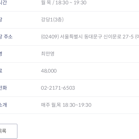
시간
월 목 / 18:30 ~ 19:30
청렴자료방
석면건축물 DB
ESG경제
감사실시결과
탄소중립 생활 실천 캠페인
민생회복소
구민감사참여
보행환경 개선사업
장
강당1(3층)
업무추진비 공개
공중화장실 찾기
보조금공개
탄소중립지원센터
장 주소
(02409) 서울특별시 동대문구 신이문로 27-5 (
구민감사관활동
명
최만영
료
48,000
전화
02-2171-6503
소개
매주 월,목 18:30~19:30
목록