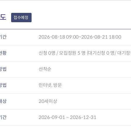
회의공개
답십리2동
출산육아
공유재산 정보
장안1동
주거
조직운영 핵심지표
장안2동
보듬누리
도
접수예정
위원회 현황
청량리동
지역사회보
동대문구 기억여행
회기동
자원봉사
공공데이터개방
휘경1동
보훈
기간
2026-08-18 09:00~2026-08-21 18:00
휘경2동
DDM 청소
이문1동
현황
신청
0
명 / 모집정원 5 명 (대기신청 0 명/ 대기정원
이문2동
방법
선착순
청소환경소식
지역경제소
램
쓰레기배출및수거
중소기업자
공직자부조리신고
종량제봉투 및 납부필증
옴부즈만 
기업 관련 
방법
인터넷, 방문
하도급부조리신고
대형폐기물신청
고충민원 신
사이버창업
공익신고
재활용센터
조사결과 
동대문구 
대상
20세이상
부패행위신고
정화조청소
옴부즈만 
숨어있는 
행동강령위반신고
환경오염현황
장바구니 
기간
2026-09-01 ~ 2026-12-31
복지·보조금 부정신고
환경개선부담금
전통시장
구민고객의 권리
환경제도
사회적경제