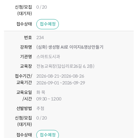
신청/모집
0 / 20
(대기자)
접수상태
접수예정
번호
234
강좌명
(심화) 생성형 AI로 이미지&영상만들기
기관명
스마트도시과
교육장
전농교육장(답십리로26길 6, 2층)
접수기간
/
2026-08-21
~2026-08-26
교육기간
2026-09-01
~2026-09-29
교육요일
화 목
/시간
09:30 ~ 12:00
선발방법
추첨
신청/모집
0 / 20
(대기자)
접수상태
접수예정