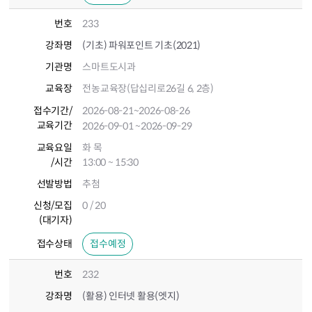
번호
233
강좌명
(기초) 파워포인트 기초(2021)
기관명
스마트도시과
교육장
전농교육장(답십리로26길 6, 2층)
접수기간
/
2026-08-21
~2026-08-26
교육기간
2026-09-01
~2026-09-29
교육요일
화 목
/시간
13:00 ~ 15:30
선발방법
추첨
신청/모집
0 / 20
(대기자)
접수상태
접수예정
번호
232
강좌명
(활용) 인터넷 활용(엣지)