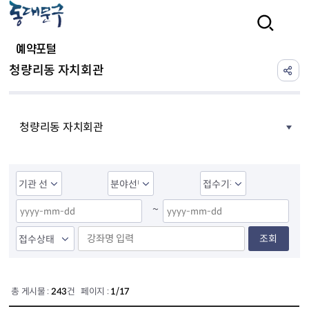
본문 바로가기
검색
예약포털
청량리동 자치회관
청량리동 자치회관
~
조회
총 게시물 :
243
건 페이지 :
1/17