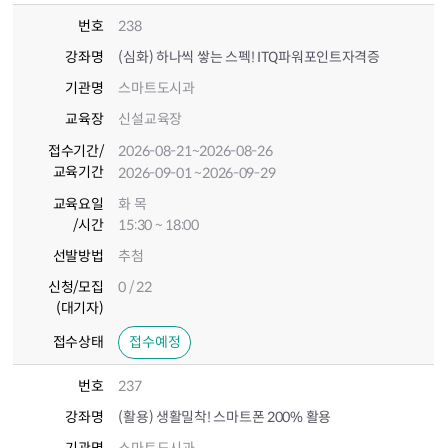
번호
238
강좌명
(심화) 하나씩 쌓는 스펙! ITQ파워포인트자격증
기관명
스마트도시과
교육장
신설교육장
접수기간
/
2026-08-21
~2026-08-26
교육기간
2026-09-01
~2026-09-29
교육요일
화 목
/시간
15:30 ~ 18:00
선발방법
추첨
신청/모집
0 / 22
(대기자)
접수상태
접수예정
번호
237
강좌명
(활용) 생활밀착! 스마트폰 200% 활용