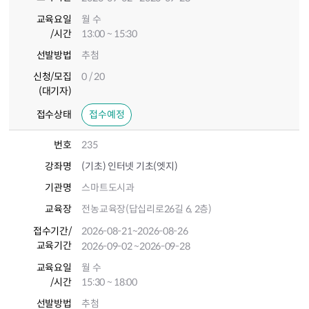
교육요일
월 수
/시간
13:00 ~ 15:30
선발방법
추첨
신청/모집
0 / 20
(대기자)
접수상태
접수예정
번호
235
강좌명
(기초) 인터넷 기초(엣지)
기관명
스마트도시과
교육장
전농교육장(답십리로26길 6, 2층)
접수기간
/
2026-08-21
~2026-08-26
교육기간
2026-09-02
~2026-09-28
교육요일
월 수
/시간
15:30 ~ 18:00
선발방법
추첨