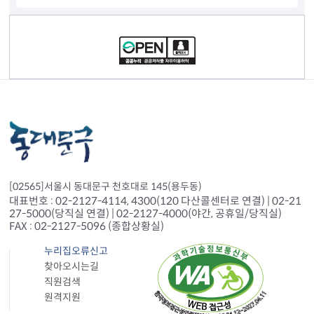
컨텐츠 정보
[02565]서울시 동대문구 천호대로 145(용두동)
대표번호 : 02-2127-4114, 4300(120 다산콜센터로 연결) | 02-21
27-5000(당직실 연결) | 02-2127-4000(야간, 공휴일/당직실)
FAX : 02-2127-5096 (종합상황실)
누리집오류신고
찾아오시는길
직원검색
원격지원