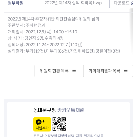
2022년 제14차 심의 회의록.hwp
첨부파일
다운로드
2022년 제14차 주정차위반 의견진술심의위원회 심의
주관부서 : 주차행정과
개최일시 : 2022.12.8.(목) 14:00 ~15:10
참 석 자 : 당연직 3명, 위촉직 4명
심의대상 : 2022.11.24.~2022.12.7.(110건)
심의결과 : 부과(19건),미부과(86건),자진취하(2건),경찰이첩(3건)
위원회 현황 목록
회의개최결과 목록
동대문구청
카카오톡채널
채널추가
코로나19 정보와 다양한 혜택·지원·일자리 안내를