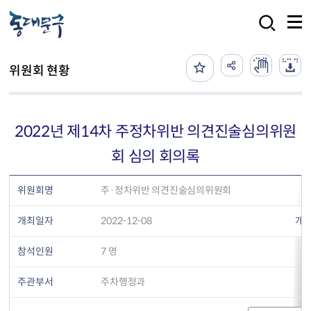
본문 바로가기
검색
위원회 현황
2022년 제14차 주정차위반 의견진술심의위원
회 심의 회의록
위원회명
주·정차위반 의견진술심의위원회
개최일자
2022-12-08
개
참석인원
7 명
주관부서
주차행정과