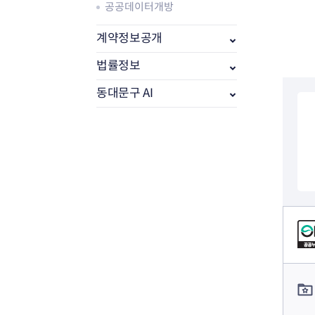
공공데이터개방
계약정보공개
법률정보
동대문구 AI
부동산소식
조상땅찾기
컨텐츠 정보
부동산중개업소현황
부동산중개업 알림판
부동산중개보수(중개수수료)
컨텐츠 담당자 정보
바뀐지번찾기
토지등급열기
개별공시지가