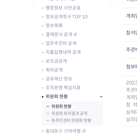
자주묻는질문
유관기관소식
월별행사달력
원어민 화상영어
행정정보 사전공표
새소식
공모사업 알림방
동국 천문대
코로나19
동대문교육협력특화지구
개최
정보공개청구 TOP 10
교육경비보조금 지원
정보목록
참석
결재문서 공개
업무추진비 공개
주관
지출집행내역 공개
보조금공개
AI 사업 등록 관리제
첨부
회의공개
동대문구 AI 사업 현황
지리교통소식
문화체육소식
공유재산 정보
도로명주소 안내
행사 및 프로그
20
조직운영 핵심지표
국내도시
상세주소 부여제도
이용안내
문화체육시설
주관
국외도시
지리정보
공원녹지현황
위원회 현황
개최일시
자매도시 혜택
대중교통
단체안내
참 석
위원회 현황
직거래장터쇼핑몰
자전거
동대문문화재단
심의대상
위원회 회의결과 공개
주차장
심의결
동주민센터 위원회 현황
우회전알리미
동대문구 기억여행