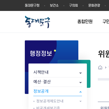
동
동대문구청
보건소
구의회
문화관광
대
문
구
종합민원
구
위
행정정보
민원실안내
온라인접수
구정소식
주요업무계획(2024년~)
역사
교육소식
여권
구민제안
구보
예산일반현황
휘장(CI)
일자리소식
온라인번호표 발급(대기현황)
온라인접수내역
보도자료
주요업무계획(~2023년)
상징물
교육프로그램
세무
설문조사
동대문구소식지
주민참여예산제
상징말(BI)
일자리센터
홈
민원편람(민원서식)
언론보도
주요업무성과
홍보동영상
자치회관
건설관리
실버 소식지
지방재정공시
캐릭터
직업소개사업
시책안내
무인민원발급기
포토구정
비전 2026
기본현황
정보화교육
자동차·교통
동대문 생활안
중기지방재정계
슬로건
동행일자리사업
민원편의시책 및 제도
고시공고
동대문구청장직 인수위원회 백
행정구역
여성복지관
부동산
홍보물
세입,세출예산 
캐치프레이즈
지역공동체일자
예산·결산
가족관계등록 제신고 후속절차
입법예고
서
꽃의 도시
평생학습관
건축
출산‧양육‧다
예산낭비신고
도시브랜드
정보공개
원스톱 통합안내
문화행사
월중주요행사
Walking City
교육지원센터
정보통신
예산낭비절감제
그린나래 동대
행정서비스헌장
강좌교육
정책실명제
구민 아카데미 신청
자료실
정보공개제도안내
어디서나민원
추진현황
채용공고
수상현황
민방위
재정(예산)용어
비공개세부기준
위원