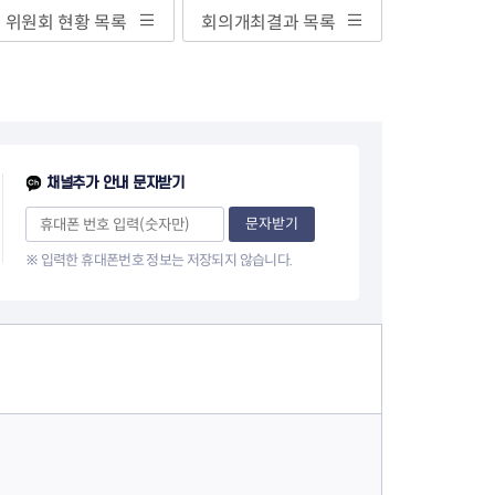
지원센터
도시디자인
위원회 현황 목록
회의개최결과 목록
비쿠폰 안내
건설공사알림
장안동283-1일대 개발사업
역세권 활성화사업
장안동 일대 종합발전계획 수
립
서울도시공간포털
채널추가 안내 문자받기
지역주택조합사업
문자받기
※ 입력한 휴대폰번호 정보는 저장되지 않습니다.