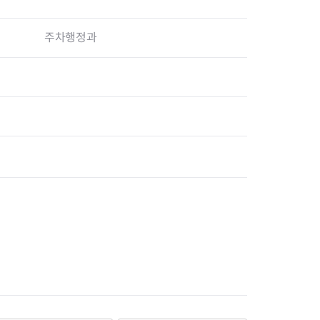
주차행정과
장협의체
년아지트
식
도시정비소식
금지원
공동주택현황
소개
사이트
고향사랑기부제
정비사업구역현황
청방법 및 처리
센터
답례물품
재건축
공표
착한가격업소
재개발
민원신청
착한가격업소 추천
재정비촉진
물가정보
지구단위계획
석면해체·제거일정
 기업
청량리 중심지 육성