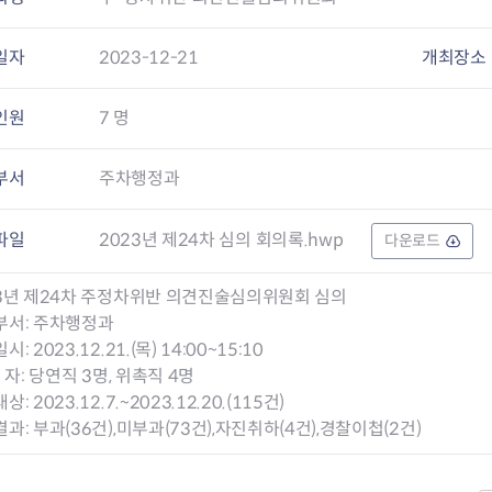
회의공개
답십리2동
출산육아
공유재산 정보
장안1동
주거
일자
2023-12-21
조직운영 핵심지표
장안2동
보듬누리
개최장소
위원회 현황
청량리동
지역사회보
동대문구 기억여행
회기동
자원봉사
인원
7 명
공공데이터개방
휘경1동
보훈
휘경2동
DDM 청소
부서
주차행정과
이문1동
이문2동
2023년 제24차 심의 회의록.hwp
파일
다운로드
청소환경소식
지역경제소
램
쓰레기배출및수거
중소기업자
23년 제24차 주정차위반 의견진술심의위원회 심의
공직자부조리신고
종량제봉투 및 납부필증
옴부즈만 
기업 관련 
부서: 주차행정과
하도급부조리신고
대형폐기물신청
고충민원 신
사이버창업
: 2023.12.21.(목) 14:00~15:10
공익신고
재활용센터
조사결과 
동대문구 
 자: 당연직 3명, 위촉직 4명
부패행위신고
정화조청소
옴부즈만 
숨어있는 
: 2023.12.7.~2023.12.20.(115건)
행동강령위반신고
환경오염현황
장바구니 
과: 부과(36건),미부과(73건),자진취하(4건),경찰이첩(2건)
복지·보조금 부정신고
환경개선부담금
전통시장
구민고객의 권리
환경제도
사회적경제