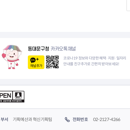
청렴자료방
석면건축물 DB
ESG경제
감사실시결과
탄소중립 생활 실천 캠페인
민생회복소
구민감사참여
보행환경 개선사업
업무추진비 공개
공중화장실 찾기
보조금공개
탄소중립지원센터
구민감사관활동
동대문구청
카카오톡채널
코로나19 정보와 다양한 혜택·지원·일자리
안내를 친구추가로 간편히 받아보세요!
채널추가
부서
기획예산과 혁신기획팀
전화번호
02-2127-4266