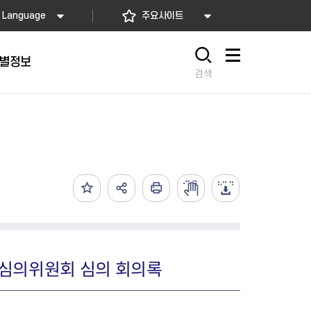
Language
주요사이트
별정보
사이트맵
검색
동대문
문자알림서비스
칭찬합시다
자치법규
교육기관
재난안전소식
상담민원)
 문자 알림
 통합돌봄사업
나눔의 장터마당
행정규제개혁
공공기관
안전문화운동
담창구
관 시설 안내
행정처분
우리 동네 안전지도
체 접수
온라인행정심판
재난별 행동요령
 신고
주민조례청구
안전보험·공제
법률상담
안전 체험·교육
재난유형별 주요정책사업
술심의위원회 심의 회의록
재난약자 행동요령
시