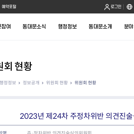
본문 바로가기
예약포털
로그인
민참여
동대문소식
행정정보
동대문소개
분야
원회 현황
인터넷민원발급
정보공개제도안내
조직도
청년소식
민원FAQ
공유도시 
동대문구 
발주계획
한눈에보기
복지소식
도
보건소인터넷민원발급
비공개세부기준
직원검색
서울청년센터 동대문
국민신문고(
공유게시판
주정차 단속
입찰정보
민원안내
의료·요양
행정정보
정보공개
위원회 현황
위원회 현황
대형폐기물신청
행정정보 사전공표
청사안내
DDM 청년창업센터
민원통합상
공유공간 대
계약현황
위원회
바우처사업
내
획
거주자우선주차신청
정보공개청구 TOP 10
찾아오시는 길
취업역량 강화
적극행정
계약 희망업
신설동
복지시설
운용현황
리사업
온라인현수막신청
정보목록
동대문구청 이용지도
참여문화 조성
바가지 요금
관련정보
용두동
아동청소년
자녀지원 안내
청년 행정체험단 신청
결재문서 공개
관련링크
제기동
노인
안
문구
업무추진비 공개
청년정책 문자알림서비스
전농1동
저소득
2023년 제24차 주정차위반 의견진
지출집행내역 공개
전농2동
장애인
사전
보조금공개
답십리1동
여성친화도
회명
주·정차위반 의견진술심의위원회