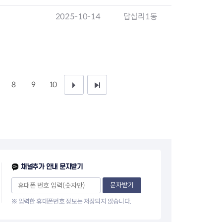
지원센터
도시디자인
2025-10-14
답십리1동
비쿠폰 안내
건설공사알림
장안동283-1일대 개발사업
역세권 활성화사업
장안동 일대 종합발전계획 수
립
서울도시공간포털
8
9
10
다
끝
지역주택조합사업
음
페
1
이
0
지
페
채널추가 안내 문자받기
이
문자받기
※ 입력한 휴대폰번호 정보는 저장되지 않습니다.
지