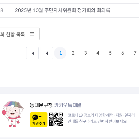
청렴자료방
석면건축물 DB
ESG경제
18
2025년 10월 주민자치위원회 정기회의 회의록
감사실시결과
탄소중립 생활 실천 캠페인
민생회복소
구민감사참여
보행환경 개선사업
업무추진비 공개
공중화장실 찾기
보조금공개
탄소중립지원센터
회 현황 목록
구민감사관활동
1
2
3
4
5
6
7
처
이
음
전
페
1
이
0
지
페
동대문구청
카카오톡채널
이
코로나19 정보와 다양한 혜택·지원·일자리
안내를 친구추가로 간편히 받아보세요!
채널추가
지