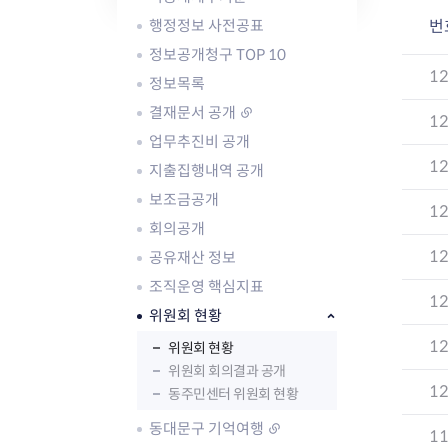
자주묻는질문
유관기관소식
월별행사달력
원어민 화상영어
행정정보 사전공표
번
새소식
공모사업 알림방
동국 천문대
코로나19
동대문교육협력특화지구
정보공개청구 TOP 10
교육경비보조금 지원
1
정보목록
결재문서 공개
1
업무추진비 공개
1
지출집행내역 공개
보조금공개
1
AI 사업 등록 관리제
회의공개
동대문구 AI 사업 현황
지리교통소식
문화체육소식
1
공유재산 정보
도로명주소 안내
행사 및 프로그
조직운영 핵심지표
국내도시
상세주소 부여제도
이용안내
문화체육시설
1
국외도시
지리정보
공원녹지현황
위원회 현황
자매도시 혜택
대중교통
단체안내
1
위원회 현황
직거래장터쇼핑몰
자전거
동대문문화재단
위원회 회의결과 공개
주차장
1
동주민센터 위원회 현황
우회전알리미
동대문구 기억여행
1