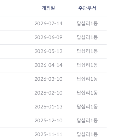
개최일
주관부서
장협의체
2026-07-14
답십리1동
2026-06-09
답십리1동
년아지트
2026-05-12
답십리1동
2026-04-14
답십리1동
식
도시정비소식
2026-03-10
답십리1동
금지원
공동주택현황
소개
사이트
고향사랑기부제
정비사업구역현황
2026-02-10
답십리1동
청방법 및 처리
센터
답례물품
재건축
공표
착한가격업소
재개발
2026-01-13
답십리1동
민원신청
착한가격업소 추천
재정비촉진
물가정보
지구단위계획
2025-12-10
답십리1동
석면해체·제거일정
 기업
청량리 중심지 육성
2025-11-11
답십리1동