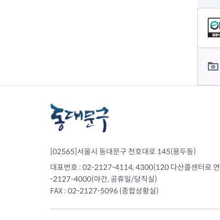
전세사기피해
컨텐츠 정보
컨텐츠 담당자 정보
[02565]서울시 동대문구 천호대로 145(용두동)
대표번호 : 02-2127-4114, 4300(120 다산콜센터로 연결)
-2127-4000(야간, 공휴일/당직실)
FAX : 02-2127-5096 (종합상황실)