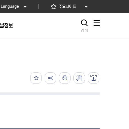
Language
주요사이트
별정보
사이트맵
검색
동대문
문자알림서비스
칭찬합시다
자치법규
교육기관
재난안전소식
상담민원)
 문자 알림
 통합돌봄사업
나눔의 장터마당
행정규제개혁
공공기관
안전문화운동
담창구
관 시설 안내
행정처분
우리 동네 안전지도
체 접수
온라인행정심판
재난별 행동요령
 신고
주민조례청구
안전보험·공제
법률상담
안전 체험·교육
재난유형별 주요정책사업
재난약자 행동요령
시