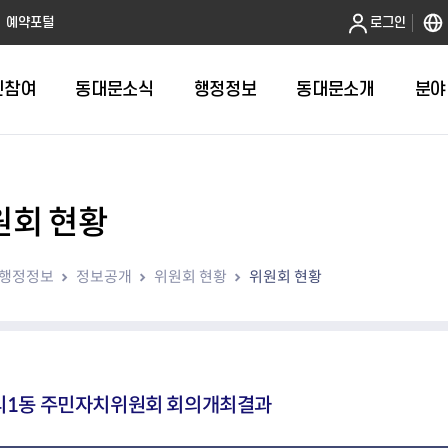
본문 바로가기
예약포털
로그인
민참여
동대문소식
행정정보
동대문소개
분야
원회 현황
인터넷민원발급
정보공개제도안내
조직도
청년소식
민원FAQ
공유도시 
동대문구 
발주계획
한눈에보기
복지소식
도
보건소인터넷민원발급
비공개세부기준
직원검색
서울청년센터 동대문
국민신문고(
공유게시판
주정차 단속
입찰정보
민원안내
의료·요양
행정정보
정보공개
위원회 현황
위원회 현황
대형폐기물신청
행정정보 사전공표
청사안내
DDM 청년창업센터
민원통합상
공유공간 대
계약현황
위원회
바우처사업
내
획
거주자우선주차신청
정보공개청구 TOP 10
찾아오시는 길
취업역량 강화
적극행정
계약 희망업
신설동
복지시설
운용현황
리사업
온라인현수막신청
정보목록
동대문구청 이용지도
참여문화 조성
바가지 요금
관련정보
용두동
아동청소년
자녀지원 안내
청년 행정체험단 신청
결재문서 공개
관련링크
제기동
노인
안
문구
업무추진비 공개
청년정책 문자알림서비스
전농1동
저소득
리1동 주민자치위원회 회의개최결과
지출집행내역 공개
전농2동
장애인
사전
보조금공개
답십리1동
여성친화도