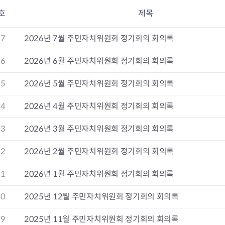
회의공개
답십리2동
출산육아
호
제목
공유재산 정보
장안1동
주거
조직운영 핵심지표
장안2동
보듬누리
27
2026년 7월 주민자치위원회 정기회의 회의록
위원회 현황
청량리동
지역사회보
동대문구 기억여행
회기동
자원봉사
26
2026년 6월 주민자치위원회 정기회의 회의록
공공데이터개방
휘경1동
보훈
휘경2동
DDM 청소
25
2026년 5월 주민자치위원회 정기회의 회의록
이문1동
이문2동
24
2026년 4월 주민자치위원회 정기회의 회의록
청소환경소식
지역경제소
23
2026년 3월 주민자치위원회 정기회의 회의록
램
쓰레기배출및수거
중소기업자
공직자부조리신고
종량제봉투 및 납부필증
옴부즈만 
기업 관련 
22
2026년 2월 주민자치위원회 정기회의 회의록
하도급부조리신고
대형폐기물신청
고충민원 신
사이버창업
공익신고
재활용센터
조사결과 
동대문구 
21
2026년 1월 주민자치위원회 정기회의 회의록
부패행위신고
정화조청소
옴부즈만 
숨어있는 
행동강령위반신고
환경오염현황
장바구니 
20
2025년 12월 주민자치위원회 정기회의 회의록
복지·보조금 부정신고
환경개선부담금
전통시장
구민고객의 권리
환경제도
사회적경제
19
2025년 11월 주민자치위원회 정기회의 회의록