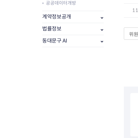
공공데이터개방
1
계약정보공개
법률정보
위원
동대문구 AI
부동산소식
조상땅찾기
부동산중개업소현황
부동산중개업 알림판
부동산중개보수(중개수수료)
바뀐지번찾기
토지등급열기
개별공시지가