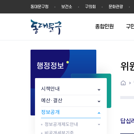
동
동대문구청
보건소
구의회
문화관광
대
문
구
종합민원
구
위
행정정보
민원실안내
온라인접수
구정소식
주요업무계획(2024년~)
역사
교육소식
여권
구민제안
구보
예산일반현황
휘장(CI)
일자리소식
온라인번호표 발급(대기현황)
온라인접수내역
보도자료
주요업무계획(~2023년)
상징물
교육프로그램
세무
설문조사
동대문구소식지
주민참여예산제
상징말(BI)
일자리센터
홈
민원편람(민원서식)
언론보도
주요업무성과
홍보동영상
자치회관
건설관리
실버 소식지
지방재정공시
캐릭터
직업소개사업
시책안내
무인민원발급기
포토구정
비전 2026
기본현황
정보화교육
자동차·교통
동대문 생활안
중기지방재정계
슬로건
동행일자리사업
민원편의시책 및 제도
고시공고
동대문구청장직 인수위원회 백
행정구역
여성복지관
부동산
홍보물
세입,세출예산 
캐치프레이즈
지역공동체일자
예산·결산
가족관계등록 제신고 후속절차
입법예고
서
꽃의 도시
평생학습관
건축
출산‧양육‧다
예산낭비신고
도시브랜드
정보공개
원스톱 통합안내
문화행사
월중주요행사
Walking City
교육지원센터
정보통신
예산낭비절감제
그린나래 동대
답십
행정서비스헌장
강좌교육
정책실명제
구민 아카데미 신청
자료실
정보공개제도안내
어디서나민원
추진현황
채용공고
수상현황
민방위
재정(예산)용어
비공개세부기준