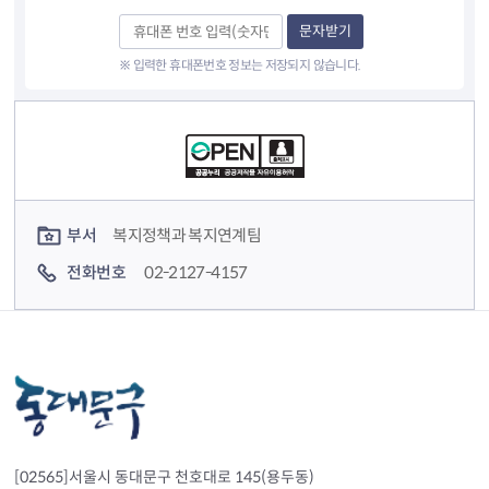
문자받기
※ 입력한 휴대폰번호 정보는 저장되지 않습니다.
컨텐츠 정보
컨텐츠 담당자 정보
부서
복지정책과 복지연계팀
전화번호
02-2127-4157
[02565]서울시 동대문구 천호대로 145(용두동)