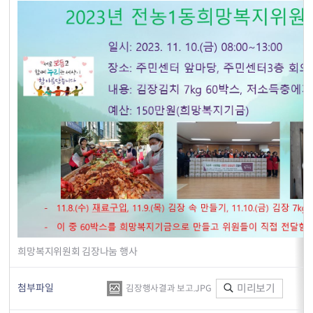
희망복지위원회 김장나눔 행사
첨부파일
미리보기
김장행사결과 보고.JPG