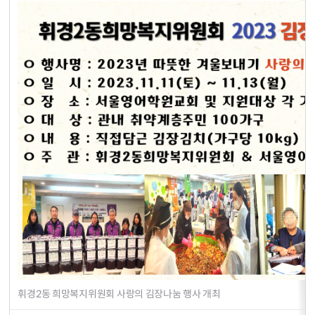
휘경2동 희망복지위원회 사랑의 김장나눔 행사 개최