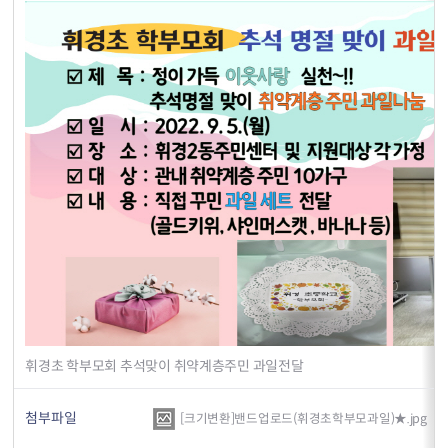
휘경초 학부모회 추석맞이 취약계층주민 과일전달
첨부파일
[크기변환]밴드업로드(휘경초학부모과일)★.jpg