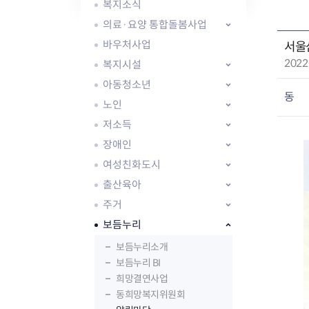
자주묻는질문
유관기관소식
월별행사달력
원어민 화상영어
복지소식
새소식
공모사업 알림방
동국 천문대
의료·요양 통합돌봄사업
코로나19
동대문교육협력특화지구
바우처사업
서울
교육경비보조금 지원
작
2022
복지시설
성
아동청소년
일
동
노인
:
저소득
장애인
AI 사업 등록 관리제
여성친화도시
동대문구 AI 사업 현황
지리교통소식
문화체육소식
도로명주소 안내
행사 및 프로그
출산육아
국내도시
상세주소 부여제도
이용안내
문화체육시설
주거
국외도시
지리정보
공원녹지현황
보듬누리
자매도시 혜택
대중교통
단체안내
보듬누리소개
직거래장터쇼핑몰
자전거
동대문문화재단
보듬누리 BI
주차장
희망결연사업
우회전알리미
동희망복지위원회