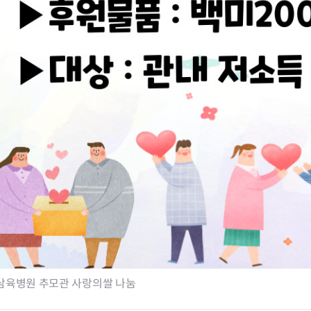
삼육병원 추모관 사랑의쌀 나눔