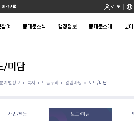
본문 바로가기
예약포털
로그인
민참여
동대문소식
행정정보
동대문소개
분야
도/미담
인터넷민원발급
정보공개제도안내
조직도
청년소식
민원FAQ
공유도시 
동대문구 
발주계획
한눈에보기
복지소식
도
보건소인터넷민원발급
비공개세부기준
직원검색
서울청년센터 동대문
국민신문고(
공유게시판
주정차 단속
입찰정보
민원안내
의료·요양
분야별정보
복지
보듬누리
알림마당
보도/미담
대형폐기물신청
행정정보 사전공표
청사안내
DDM 청년창업센터
민원통합상
공유공간 대
계약현황
위원회
바우처사업
내
획
거주자우선주차신청
정보공개청구 TOP 10
찾아오시는 길
취업역량 강화
적극행정
계약 희망업
신설동
복지시설
운용현황
리사업
온라인현수막신청
정보목록
동대문구청 이용지도
참여문화 조성
바가지 요금
관련정보
용두동
아동청소년
자녀지원 안내
청년 행정체험단 신청
결재문서 공개
관련링크
제기동
노인
안
문구
업무추진비 공개
청년정책 문자알림서비스
전농1동
저소득
사업/활동
보도/미담
지출집행내역 공개
전농2동
장애인
사전
보조금공개
답십리1동
여성친화도