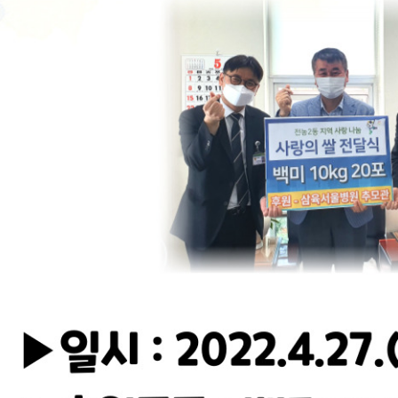
청렴자료방
석면건축물 DB
ESG경제
감사실시결과
탄소중립 생활 실천 캠페인
민생회복소
구민감사참여
보행환경 개선사업
업무추진비 공개
공중화장실 찾기
보조금공개
탄소중립지원센터
구민감사관활동