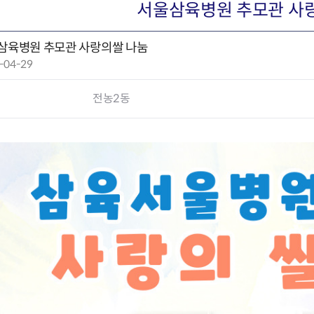
회의공개
답십리2동
출산육아
서울삼육병원 추모관 사
공유재산 정보
장안1동
주거
조직운영 핵심지표
장안2동
보듬누리
삼육병원 추모관 사랑의쌀 나눔
위원회 현황
청량리동
지역사회보
-04-29
동대문구 기억여행
회기동
자원봉사
공공데이터개방
휘경1동
보훈
전농2동
휘경2동
DDM 청소
이문1동
이문2동
청소환경소식
지역경제소
램
쓰레기배출및수거
중소기업자
공직자부조리신고
종량제봉투 및 납부필증
옴부즈만 
기업 관련 
하도급부조리신고
대형폐기물신청
고충민원 신
사이버창업
공익신고
재활용센터
조사결과 
동대문구 
부패행위신고
정화조청소
옴부즈만 
숨어있는 
행동강령위반신고
환경오염현황
장바구니 
복지·보조금 부정신고
환경개선부담금
전통시장
구민고객의 권리
환경제도
사회적경제