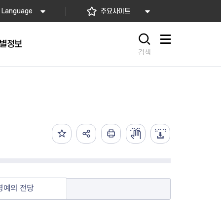
Language
주요사이트
별정보
사이트맵
검색
동대문
문자알림서비스
칭찬합시다
자치법규
교육기관
재난안전소식
상담민원)
 문자 알림
 통합돌봄사업
나눔의 장터마당
행정규제개혁
공공기관
안전문화운동
담창구
관 시설 안내
행정처분
우리 동네 안전지도
체 접수
온라인행정심판
재난별 행동요령
 신고
주민조례청구
안전보험·공제
법률상담
안전 체험·교육
재난유형별 주요정책사업
명예의 전당
재난약자 행동요령
시