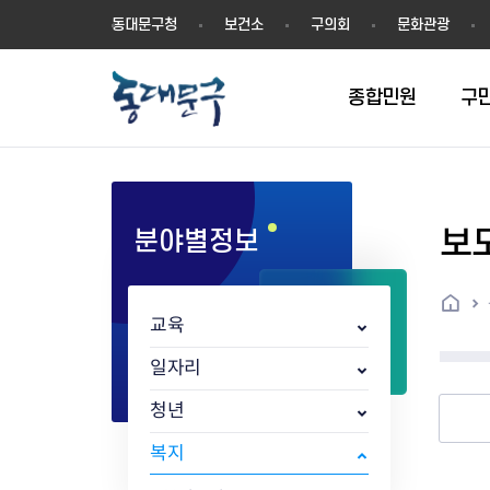
동
동대문구청
보건소
구의회
문화관광
대
문
구
종합민원
구
보
분야별정보
민원실안내
온라인접수
구정소식
주요업무계획(2024년~)
역사
교육소식
여권
구민제안
구보
예산일반현황
휘장(CI)
일자리소식
온라인번호표 발급(대기현황)
온라인접수내역
보도자료
주요업무계획(~2023년)
상징물
교육프로그램
세무
설문조사
동대문구소식지
주민참여예산제
상징말(BI)
일자리센터
홈
민원편람(민원서식)
언론보도
주요업무성과
홍보동영상
자치회관
건설관리
실버 소식지
지방재정공시
캐릭터
직업소개사업
교육
무인민원발급기
포토구정
비전 2026
기본현황
정보화교육
자동차·교통
동대문 생활안
중기지방재정계
슬로건
동행일자리사업
민원편의시책 및 제도
고시공고
동대문구청장직 인수위원회 백
행정구역
여성복지관
부동산
홍보물
세입,세출예산 
캐치프레이즈
지역공동체일자
일자리
가족관계등록 제신고 후속절차
입법예고
서
꽃의 도시
평생학습관
건축
출산‧양육‧다
예산낭비신고
도시브랜드
청년
원스톱 통합안내
문화행사
월중주요행사
Walking City
교육지원센터
정보통신
예산낭비절감제
그린나래 동대
행정서비스헌장
강좌교육
정책실명제
구민 아카데미 신청
자료실
복지
어디서나민원
추진현황
채용공고
수상현황
민방위
재정(예산)용어