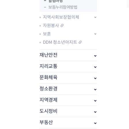
알림마당
보듬누리참여방법
지역사회보장협의체
자원봉사
보훈
DDM 청소년아지트
재난안전
지리교통
문화체육
부동산소식
조상땅찾기
청소환경
부동산중개업소현황
부동산중개업 알림판
지역경제
부동산중개보수(중개수수료)
도시정비
바뀐지번찾기
토지등급열기
부동산
개별공시지가