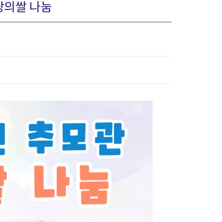
랑의쌀 나눔
장협의체
년아지트
식
도시정비소식
금지원
공동주택현황
소개
사이트
고향사랑기부제
정비사업구역현황
청방법 및 처리
센터
답례물품
재건축
공표
착한가격업소
재개발
민원신청
착한가격업소 추천
재정비촉진
물가정보
지구단위계획
석면해체·제거일정
 기업
청량리 중심지 육성