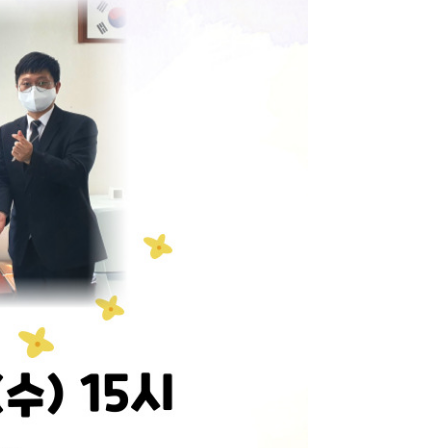
지원센터
도시디자인
비쿠폰 안내
건설공사알림
장안동283-1일대 개발사업
역세권 활성화사업
장안동 일대 종합발전계획 수
립
서울도시공간포털
지역주택조합사업