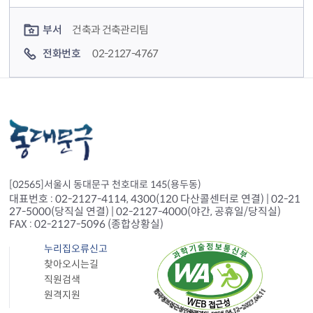
컨텐츠 담당자 정보
부서
건축과 건축관리팀
전화번호
02-2127-4767
[02565]서울시 동대문구 천호대로 145(용두동)
대표번호 : 02-2127-4114, 4300(120 다산콜센터로 연결) | 02-21
27-5000(당직실 연결) | 02-2127-4000(야간, 공휴일/당직실)
FAX : 02-2127-5096 (종합상황실)
누리집오류신고
찾아오시는길
직원검색
원격지원