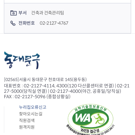
컨텐츠 담당자 정보
부서
건축과 건축관리팀
전화번호
02-2127-4767
[02565]서울시 동대문구 천호대로 145(용두동)
대표번호 : 02-2127-4114, 4300(120 다산콜센터로 연결) | 02-21
27-5000(당직실 연결) | 02-2127-4000(야간, 공휴일/당직실)
FAX : 02-2127-5096 (종합상황실)
누리집오류신고
찾아오시는길
직원검색
원격지원