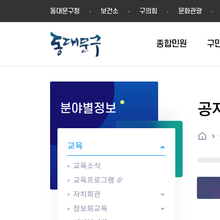
동
동대문구청
보건소
구의회
문화관광
대
문
구
종합민원
구
공
분야별정보
민원실안내
온라인접수
구정소식
주요업무계획(2024년~)
역사
교육소식
여권
구민제안
구보
예산일반현황
휘장(CI)
일자리소식
온라인번호표 발급(대기현황)
온라인접수내역
보도자료
주요업무계획(~2023년)
상징물
교육프로그램
세무
설문조사
동대문구소식지
주민참여예산제
상징말(BI)
일자리센터
홈
민원편람(민원서식)
언론보도
주요업무성과
홍보동영상
자치회관
건설관리
실버 소식지
지방재정공시
캐릭터
직업소개사업
교육
무인민원발급기
포토구정
비전 2026
기본현황
정보화교육
자동차·교통
동대문 생활안
중기지방재정계
슬로건
동행일자리사업
민원편의시책 및 제도
고시공고
동대문구청장직 인수위원회 백
행정구역
여성복지관
부동산
홍보물
세입,세출예산 
캐치프레이즈
지역공동체일자
교육소식
가족관계등록 제신고 후속절차
입법예고
서
꽃의 도시
평생학습관
건축
출산‧양육‧다
예산낭비신고
도시브랜드
교육프로그램
원스톱 통합안내
문화행사
월중주요행사
Walking City
교육지원센터
정보통신
예산낭비절감제
그린나래 동대
자치회관
행정서비스헌장
강좌교육
정책실명제
구민 아카데미 신청
자료실
정보화교육
어디서나민원
추진현황
채용공고
수상현황
민방위
재정(예산)용어