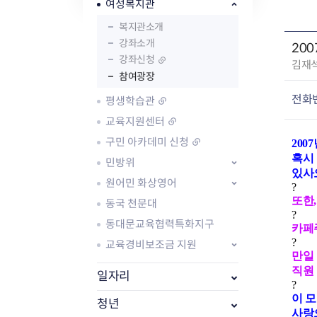
자주묻는질문
유관기관소식
월별행사달력
원어민 화상영어
여성복지관
새소식
공모사업 알림방
동국 천문대
복지관소개
코로나19
동대문교육협력특화지구
강좌소개
20
교육경비보조금 지원
강좌신청
작
김재
참여광장
성
자
전화
평생학습관
:
교육지원센터
구민 아카데미 신청
200
AI 사업 등록 관리제
혹시
민방위
동대문구 AI 사업 현황
지리교통소식
문화체육소식
있사
원어민 화상영어
도로명주소 안내
행사 및 프로그
?
또한
동국 천문대
국내도시
상세주소 부여제도
이용안내
문화체육시설
?
국외도시
지리정보
공원녹지현황
동대문교육협력특화지구
카페
자매도시 혜택
대중교통
단체안내
?
교육경비보조금 지원
직거래장터쇼핑몰
자전거
동대문문화재단
만일
직원
주차장
일자리
?
우회전알리미
이 
청년
사랑