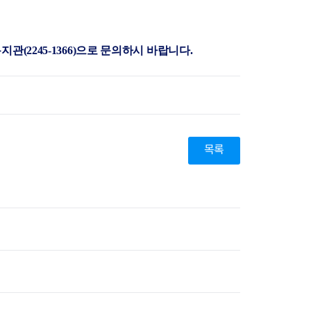
지원센터
도시디자인
비쿠폰 안내
건설공사알림
장안동283-1일대 개발사업
(2245-1366)
으로 문의하시 바랍니다.
역세권 활성화사업
장안동 일대 종합발전계획 수
립
서울도시공간포털
지역주택조합사업
목록