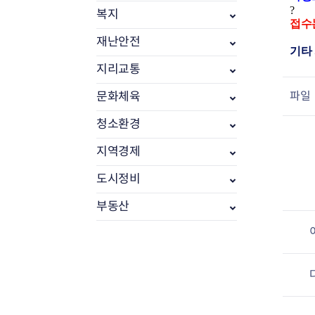
?
복지
접수는
재난안전
기타 
지리교통
파일
문화체육
청소환경
지역경제
도시정비
부동산소식
부동산
조상땅찾기
부동산중개업소현황
부동산중개업 알림판
부동산중개보수(중개수수료)
바뀐지번찾기
토지등급열기
개별공시지가