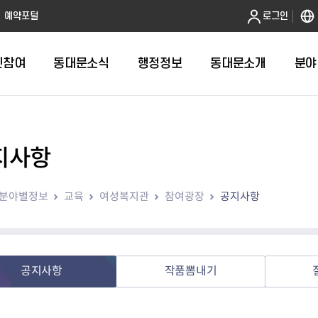
본문 바로가기
예약포털
로그인
민참여
동대문소식
행정정보
동대문소개
분야
지사항
인터넷민원발급
정보공개제도안내
조직도
청년소식
민원FAQ
공유도시 
동대문구 
발주계획
한눈에보기
복지소식
도
보건소인터넷민원발급
비공개세부기준
직원검색
서울청년센터 동대문
국민신문고(
공유게시판
주정차 단속
입찰정보
민원안내
의료·요양
분야별정보
교육
여성복지관
참여광장
공지사항
대형폐기물신청
행정정보 사전공표
청사안내
DDM 청년창업센터
민원통합상
공유공간 대
계약현황
위원회
바우처사업
내
획
거주자우선주차신청
정보공개청구 TOP 10
찾아오시는 길
취업역량 강화
적극행정
계약 희망업
신설동
복지시설
운용현황
리사업
온라인현수막신청
정보목록
동대문구청 이용지도
참여문화 조성
바가지 요금
관련정보
용두동
아동청소년
자녀지원 안내
청년 행정체험단 신청
결재문서 공개
관련링크
제기동
노인
안
문구
업무추진비 공개
청년정책 문자알림서비스
전농1동
저소득
공지사항
작품뽐내기
지출집행내역 공개
전농2동
장애인
사전
보조금공개
답십리1동
여성친화도