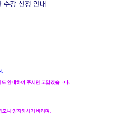
관 수강 신청 안내
장협의체
년아지트
식
도시정비소식
.
금지원
공동주택현황
도 안내하여 주시면 고맙겠습니다.
소개
사이트
고향사랑기부제
정비사업구역현황
청방법 및 처리
센터
답례물품
재건축
공표
착한가격업소
재개발
민원신청
착한가격업소 추천
재정비촉진
 되오니 양지하시기 바라며,
물가정보
지구단위계획
석면해체·제거일정
 기업
청량리 중심지 육성