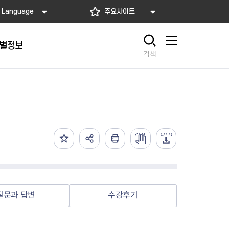
Language
주요사이트
별정보
사이트맵
검색
동대문
문자알림서비스
칭찬합시다
자치법규
교육기관
재난안전소식
상담민원)
 문자 알림
 통합돌봄사업
나눔의 장터마당
행정규제개혁
공공기관
안전문화운동
담창구
관 시설 안내
행정처분
우리 동네 안전지도
체 접수
온라인행정심판
재난별 행동요령
 신고
주민조례청구
안전보험·공제
법률상담
안전 체험·교육
재난유형별 주요정책사업
질문과 답변
수강후기
재난약자 행동요령
시