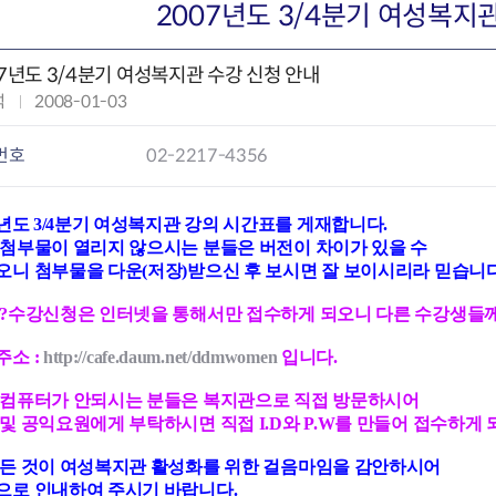
회의공개
답십리2동
출산육아
2007년도 3/4분기 여성복지
공유재산 정보
장안1동
주거
조직운영 핵심지표
장안2동
보듬누리
07년도 3/4분기 여성복지관 수강 신청 안내
위원회 현황
청량리동
지역사회보
석
작
2008-01-03
동대문구 기억여행
회기동
자원봉사
성
공공데이터개방
휘경1동
보훈
일
번호
02-2217-4356
휘경2동
DDM 청소
:
이문1동
이문2동
7년도 3/4분기 여성복지관 강의 시간표를 게재합니다.
 첨부물이 열리지 않으시는 분들은 버전이 차이가 있을 수
청소환경소식
지역경제소
오니
첨부물을 다운(저장)받으신 후 보시면 잘 보이시리라 믿습니다
램
쓰레기배출및수거
중소기업자
,?수강신청은 인터넷을 통해서만 접수하게 되오니
다른 수강생들께
공직자부조리신고
종량제봉투 및 납부필증
옴부즈만 
기업 관련 
하도급부조리신고
대형폐기물신청
고충민원 신
사이버창업
주소 :
http://cafe.daum.net/ddmwomen
입니다.
공익신고
재활용센터
조사결과 
동대문구 
부패행위신고
정화조청소
옴부즈만 
숨어있는 
 컴퓨터가 안되시는 분들은 복지관으로 직접 방문하시어
 및 공익요원에게 부탁하시면
직접 I.D와 P.W를 만들어 접수하게
행동강령위반신고
환경오염현황
장바구니 
복지·보조금 부정신고
환경개선부담금
전통시장
모든 것이 여성복지관 활성화를 위한 걸음마임을 감안하시어
구민고객의 권리
환경제도
사회적경제
으로 인내하여 주시기 바랍니다.