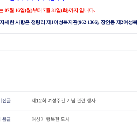
청렴자료방
석면건축물 DB
ESG경제
감사실시결과
탄소중립 생활 실천 캠페인
민생회복소
 07월 16일(월)부터 7월 31일(화)까지 입니다.
구민감사참여
보행환경 개선사업
자세한 사항은 청량리 제1여성복지관(962-1366), 장안동 제2여성복지관
업무추진비 공개
공중화장실 찾기
보조금공개
탄소중립지원센터
구민감사관활동
이전글
제12회 여성주간 기념 관련 행사
다음글
여성이 행복한 도시