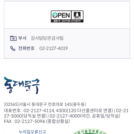
컨텐츠 정보
컨텐츠 담당자 정보
부서
감사담당관 감사팀
전화번호
02-2127-4019
[02565]서울시 동대문구 천호대로 145(용두동)
대표번호 : 02-2127-4114, 4300(120 다산콜센터로 연결) | 02-21
27-5000(당직실 연결) | 02-2127-4000(야간, 공휴일/당직실)
FAX : 02-2127-5096 (종합상황실)
누리집오류신고