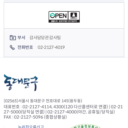
컨텐츠 정보
컨텐츠 담당자 정보
부서
감사담당관 감사팀
전화번호
02-2127-4019
[02565]서울시 동대문구 천호대로 145(용두동)
대표번호 : 02-2127-4114, 4300(120 다산콜센터로 연결) | 02-21
27-5000(당직실 연결) | 02-2127-4000(야간, 공휴일/당직실)
FAX : 02-2127-5096 (종합상황실)
누리집오류신고