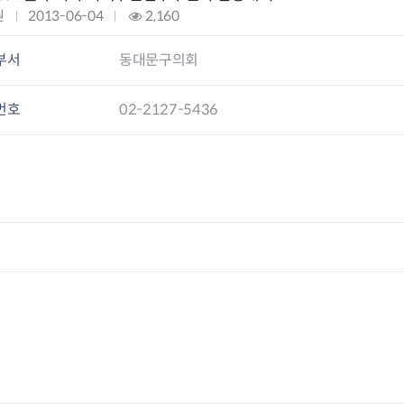
회의공개
답십리2동
출산육아
원
작
2013-06-04
조
2,160
공유재산 정보
장안1동
주거
성
회
조직운영 핵심지표
장안2동
보듬누리
일
:
부서
동대문구의회
위원회 현황
청량리동
지역사회보
:
동대문구 기억여행
회기동
자원봉사
번호
02-2127-5436
공공데이터개방
휘경1동
보훈
휘경2동
DDM 청소
이문1동
이문2동
청소환경소식
지역경제소
램
쓰레기배출및수거
중소기업자
공직자부조리신고
종량제봉투 및 납부필증
옴부즈만 
기업 관련 
하도급부조리신고
대형폐기물신청
고충민원 신
사이버창업
공익신고
재활용센터
조사결과 
동대문구 
부패행위신고
정화조청소
옴부즈만 
숨어있는 
행동강령위반신고
환경오염현황
장바구니 
복지·보조금 부정신고
환경개선부담금
전통시장
구민고객의 권리
환경제도
사회적경제