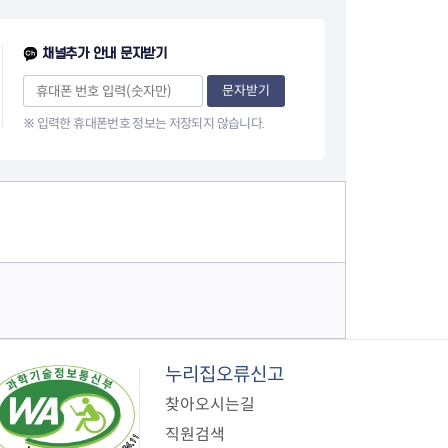
지원센터
도시디자인
비쿠폰 안내
건설공사알림
채널추가 안내 문자받기
장안동283-1일대 개발사업
역세권 활성화사업
문자받기
장안동 일대 종합발전계획 수
※ 입력한 휴대폰번호 정보는 저장되지 않습니다.
립
서울도시공간포털
지역주택조합사업
누리집오류신고
찾아오시는길
직원검색