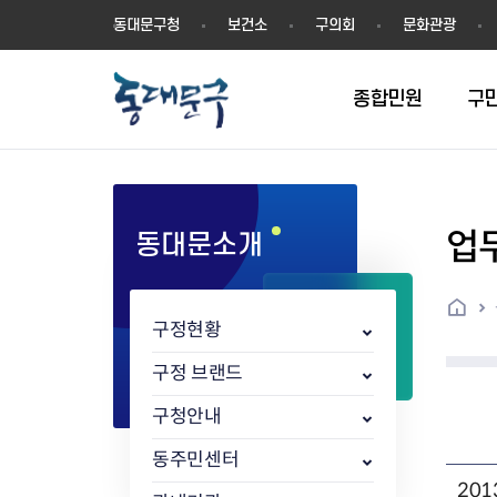
동
동대문구청
보건소
구의회
문화관광
대
문
구
종합민원
구
업
동대문소개
민원실안내
온라인접수
구정소식
주요업무계획(2024년~)
역사
교육소식
여권
구민제안
구보
예산일반현황
휘장(CI)
일자리소식
온라인번호표 발급(대기현황)
온라인접수내역
보도자료
주요업무계획(~2023년)
상징물
교육프로그램
세무
설문조사
동대문구소식지
주민참여예산제
상징말(BI)
일자리센터
홈
민원편람(민원서식)
언론보도
주요업무성과
홍보동영상
자치회관
건설관리
실버 소식지
지방재정공시
캐릭터
직업소개사업
구정현황
무인민원발급기
포토구정
비전 2026
기본현황
정보화교육
자동차·교통
동대문 생활안
중기지방재정계
슬로건
동행일자리사업
민원편의시책 및 제도
고시공고
동대문구청장직 인수위원회 백
행정구역
여성복지관
부동산
홍보물
세입,세출예산 
캐치프레이즈
지역공동체일자
구정 브랜드
가족관계등록 제신고 후속절차
입법예고
서
꽃의 도시
평생학습관
건축
출산‧양육‧다
예산낭비신고
도시브랜드
구청안내
원스톱 통합안내
문화행사
월중주요행사
Walking City
교육지원센터
정보통신
예산낭비절감제
그린나래 동대
행정서비스헌장
강좌교육
정책실명제
구민 아카데미 신청
자료실
동주민센터
어디서나민원
추진현황
채용공고
수상현황
민방위
재정(예산)용어
20