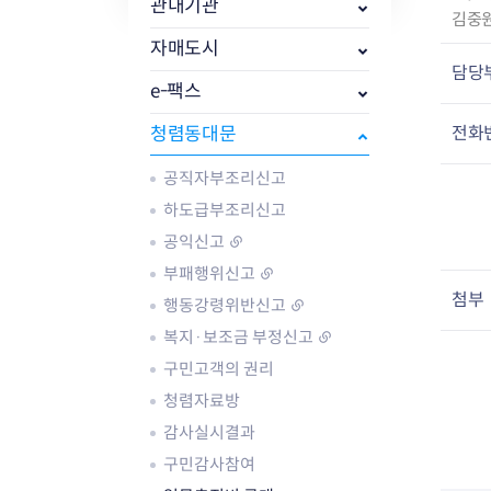
자주묻는질문
유관기관소식
월별행사달력
원어민 화상영어
관내기관
작
김중
새소식
공모사업 알림방
동국 천문대
성
자매도시
코로나19
동대문교육협력특화지구
자
담당
교육경비보조금 지원
e-팩스
:
전화
청렴동대문
공직자부조리신고
하도급부조리신고
AI 사업 등록 관리제
공익신고
동대문구 AI 사업 현황
지리교통소식
문화체육소식
부패행위신고
도로명주소 안내
행사 및 프로그
첨부
행동강령위반신고
국내도시
상세주소 부여제도
이용안내
문화체육시설
복지·보조금 부정신고
국외도시
지리정보
공원녹지현황
구민고객의 권리
자매도시 혜택
대중교통
단체안내
직거래장터쇼핑몰
자전거
동대문문화재단
청렴자료방
주차장
감사실시결과
우회전알리미
구민감사참여