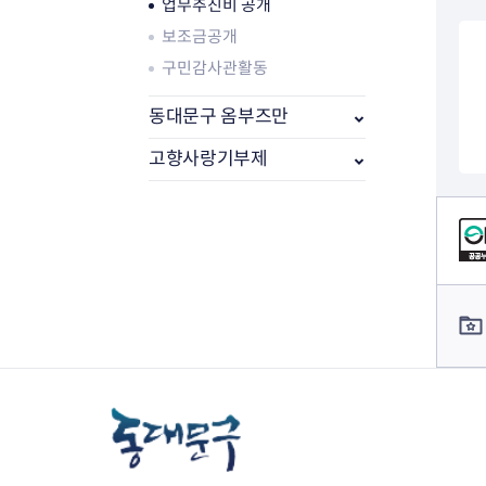
업무추진비 공개
보조금공개
구민감사관활동
동대문구 옴부즈만
고향사랑기부제
컨텐츠 정보
부동산소식
컨텐츠 담당자 정보
조상땅찾기
부동산중개업소현황
부동산중개업 알림판
부동산중개보수(중개수수료)
바뀐지번찾기
토지등급열기
개별공시지가