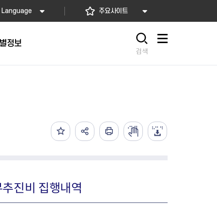
Language
주요사이트
별정보
사이트맵
검색
동대문
문자알림서비스
칭찬합시다
자치법규
교육기관
재난안전소식
상담민원)
 문자 알림
 통합돌봄사업
나눔의 장터마당
행정규제개혁
공공기관
안전문화운동
담창구
관 시설 안내
행정처분
우리 동네 안전지도
체 접수
온라인행정심판
재난별 행동요령
 신고
주민조례청구
안전보험·공제
법률상담
안전 체험·교육
재난유형별 주요정책사업
업무추진비 집행내역
재난약자 행동요령
시