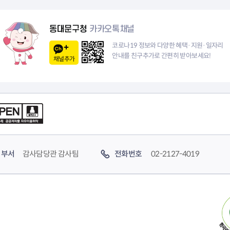
청렴자료방
석면건축물 DB
ESG경제
감사실시결과
탄소중립 생활 실천 캠페인
민생회복소
동대문구청
구민감사참여
보행환경 개선사업
카카오톡채널
업무추진비 공개
공중화장실 찾기
코로나19 정보와 다양한 혜택·지원·일자리
보조금공개
탄소중립지원센터
안내를 친구추가로 간편히 받아보세요!
채널추가
구민감사관활동
부서
감사담당관 감사팀
전화번호
02-2127-4019