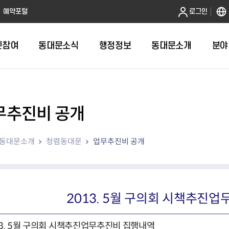
본문 바로가기
예약포털
로그인
민참여
동대문소식
행정정보
동대문소개
분야
무추진비 공개
인터넷민원발급
정보공개제도안내
조직도
청년소식
민원FAQ
공유도시 
동대문구 
발주계획
한눈에보기
복지소식
도
보건소인터넷민원발급
비공개세부기준
직원검색
서울청년센터 동대문
국민신문고(
공유게시판
주정차 단속
입찰정보
민원안내
의료·요양
동대문소개
청렴동대문
업무추진비 공개
대형폐기물신청
행정정보 사전공표
청사안내
DDM 청년창업센터
민원통합상
공유공간 대
계약현황
위원회
바우처사업
내
획
거주자우선주차신청
정보공개청구 TOP 10
찾아오시는 길
취업역량 강화
적극행정
계약 희망업
신설동
복지시설
운용현황
리사업
온라인현수막신청
정보목록
동대문구청 이용지도
참여문화 조성
바가지 요금
관련정보
용두동
아동청소년
자녀지원 안내
청년 행정체험단 신청
결재문서 공개
관련링크
제기동
노인
안
문구
업무추진비 공개
청년정책 문자알림서비스
전농1동
저소득
2013. 5월 구의회 시책추진
지출집행내역 공개
전농2동
장애인
사전
보조금공개
답십리1동
여성친화도
13. 5월 구의회 시책추진업무추진비 집행내역