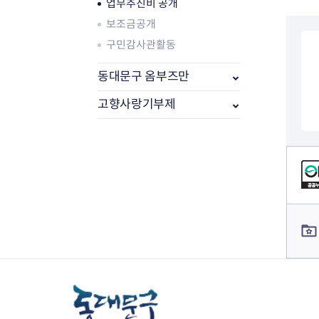
업무추진비 공개
보조금공개
구민감사관활동
동대문구 옴부즈만
고향사랑기부제
컨텐츠 정보
부동산소식
조상땅찾기
컨텐츠 담당자 정보
부동산중개업소현황
부동산중개업 알림판
부동산중개보수(중개수수료)
바뀐지번찾기
토지등급열기
개별공시지가