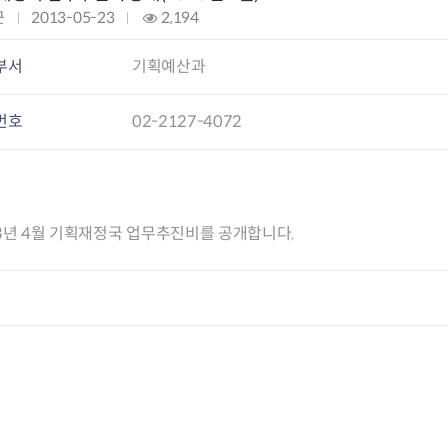
회의공개
답십리2동
출산육아
근
작
2013-05-23
조
2,194
공유재산 정보
장안1동
주거
성
회
조직운영 핵심지표
장안2동
보듬누리
일
:
부서
기획예산과
위원회 현황
청량리동
지역사회보
:
동대문구 기억여행
회기동
자원봉사
번호
02-2127-4072
공공데이터개방
휘경1동
보훈
휘경2동
DDM 청소
이문1동
이문2동
3년 4월 기획재정국 업무추진비를 공개합니다.
청소환경소식
지역경제소
램
쓰레기배출및수거
중소기업자
공직자부조리신고
종량제봉투 및 납부필증
옴부즈만 
기업 관련 
하도급부조리신고
대형폐기물신청
고충민원 신
사이버창업
공익신고
재활용센터
조사결과 
동대문구 
부패행위신고
정화조청소
옴부즈만 
숨어있는 
행동강령위반신고
환경오염현황
장바구니 
복지·보조금 부정신고
환경개선부담금
전통시장
구민고객의 권리
환경제도
사회적경제