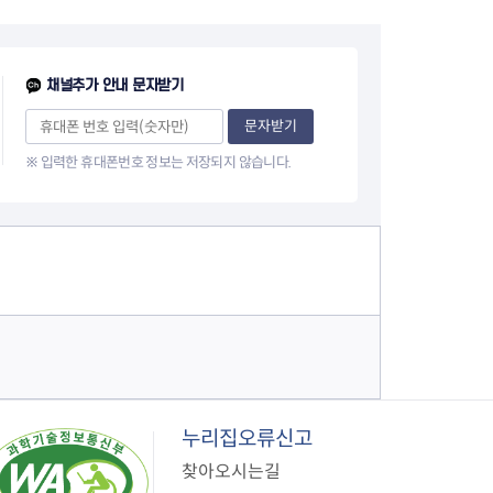
지원센터
도시디자인
비쿠폰 안내
건설공사알림
장안동283-1일대 개발사업
채널추가 안내 문자받기
역세권 활성화사업
장안동 일대 종합발전계획 수
문자받기
립
※ 입력한 휴대폰번호 정보는 저장되지 않습니다.
서울도시공간포털
지역주택조합사업
누리집오류신고
찾아오시는길