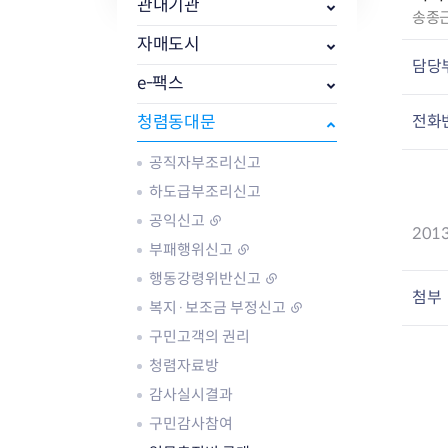
자주묻는질문
유관기관소식
월별행사달력
원어민 화상영어
관내기관
작
송종
새소식
공모사업 알림방
동국 천문대
성
자매도시
코로나19
동대문교육협력특화지구
자
담당
교육경비보조금 지원
e-팩스
:
전화
청렴동대문
공직자부조리신고
하도급부조리신고
AI 사업 등록 관리제
공익신고
201
동대문구 AI 사업 현황
지리교통소식
문화체육소식
부패행위신고
도로명주소 안내
행사 및 프로그
행동강령위반신고
국내도시
상세주소 부여제도
이용안내
문화체육시설
첨부
복지·보조금 부정신고
국외도시
지리정보
공원녹지현황
구민고객의 권리
자매도시 혜택
대중교통
단체안내
직거래장터쇼핑몰
자전거
동대문문화재단
청렴자료방
주차장
감사실시결과
우회전알리미
구민감사참여