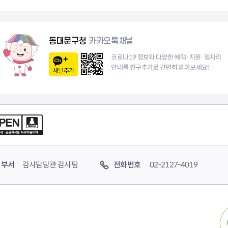
청렴자료방
석면건축물 DB
ESG경제
감사실시결과
탄소중립 생활 실천 캠페인
민생회복소
구민감사참여
보행환경 개선사업
동대문구청
업무추진비 공개
공중화장실 찾기
카카오톡채널
보조금공개
탄소중립지원센터
코로나19 정보와 다양한 혜택·지원·일자리
구민감사관활동
안내를 친구추가로 간편히 받아보세요!
채널추가
부서
감사담당관 감사팀
전화번호
02-2127-4019