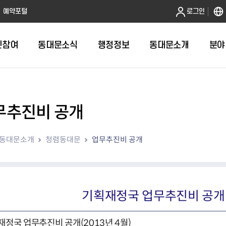
본문 바로가기
예약포털
로그인
민참여
동대문소식
행정정보
동대문소개
분야
무추진비 공개
인터넷민원발급
정보공개제도안내
조직도
청년소식
민원FAQ
공유도시 
동대문구 
발주계획
한눈에보기
복지소식
도
보건소인터넷민원발급
비공개세부기준
직원검색
서울청년센터 동대문
국민신문고(
공유게시판
주정차 단속
입찰정보
민원안내
의료·요양
동대문소개
청렴동대문
업무추진비 공개
대형폐기물신청
행정정보 사전공표
청사안내
DDM 청년창업센터
민원통합상
공유공간 대
계약현황
위원회
바우처사업
내
획
거주자우선주차신청
정보공개청구 TOP 10
찾아오시는 길
취업역량 강화
적극행정
계약 희망업
신설동
복지시설
운용현황
리사업
온라인현수막신청
정보목록
동대문구청 이용지도
참여문화 조성
바가지 요금
관련정보
용두동
아동청소년
자녀지원 안내
청년 행정체험단 신청
결재문서 공개
관련링크
제기동
노인
안
문구
업무추진비 공개
청년정책 문자알림서비스
전농1동
저소득
기획재정국 업무추진비 공개(2
지출집행내역 공개
전농2동
장애인
사전
보조금공개
답십리1동
여성친화도
재정국 업무추진비 공개(2013년 4월)