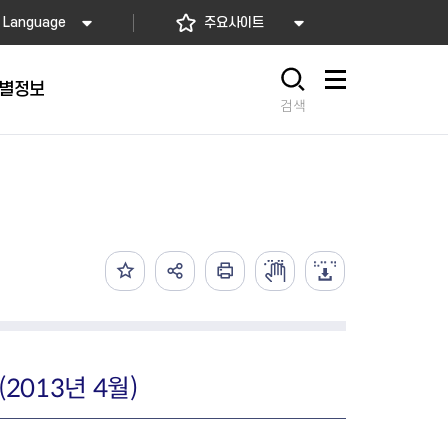
Language
주요사이트
별정보
사이트맵
검색
동대문
문자알림서비스
칭찬합시다
자치법규
교육기관
재난안전소식
상담민원)
 문자 알림
 통합돌봄사업
나눔의 장터마당
행정규제개혁
공공기관
안전문화운동
담창구
관 시설 안내
행정처분
우리 동네 안전지도
체 접수
온라인행정심판
재난별 행동요령
 신고
주민조례청구
안전보험·공제
법률상담
안전 체험·교육
재난유형별 주요정책사업
013년 4월)
재난약자 행동요령
시