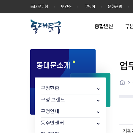
동
동대문구청
보건소
구의회
문화관광
대
문
구
종합민원
구
업
동대문소개
민원실안내
온라인접수
구정소식
주요업무계획(2024년~)
역사
교육소식
여권
구민제안
구보
예산일반현황
휘장(CI)
일자리소식
온라인번호표 발급(대기현황)
온라인접수내역
보도자료
주요업무계획(~2023년)
상징물
교육프로그램
세무
설문조사
동대문구소식지
주민참여예산제
상징말(BI)
일자리센터
홈
민원편람(민원서식)
언론보도
주요업무성과
홍보동영상
자치회관
건설관리
실버 소식지
지방재정공시
캐릭터
직업소개사업
구정현황
무인민원발급기
포토구정
비전 2026
기본현황
정보화교육
자동차·교통
동대문 생활안
중기지방재정계
슬로건
동행일자리사업
민원편의시책 및 제도
고시공고
동대문구청장직 인수위원회 백
행정구역
여성복지관
부동산
홍보물
세입,세출예산 
캐치프레이즈
지역공동체일자
구정 브랜드
가족관계등록 제신고 후속절차
입법예고
서
꽃의 도시
평생학습관
건축
출산‧양육‧다
예산낭비신고
도시브랜드
구청안내
원스톱 통합안내
문화행사
월중주요행사
Walking City
교육지원센터
정보통신
예산낭비절감제
그린나래 동대
행정서비스헌장
강좌교육
정책실명제
구민 아카데미 신청
자료실
동주민센터
어디서나민원
추진현황
채용공고
수상현황
민방위
재정(예산)용어
기획