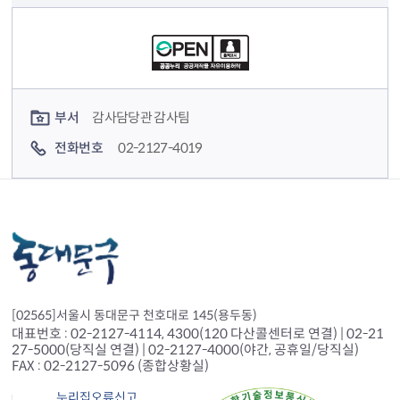
컨텐츠 정보
컨텐츠 담당자 정보
부서
감사담당관 감사팀
전화번호
02-2127-4019
[02565]서울시 동대문구 천호대로 145(용두동)
대표번호 : 02-2127-4114, 4300(120 다산콜센터로 연결) | 02-21
27-5000(당직실 연결) | 02-2127-4000(야간, 공휴일/당직실)
FAX : 02-2127-5096 (종합상황실)
누리집오류신고