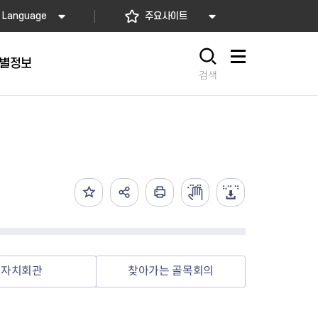
Language
주요사이트
별정보
사이트맵
검색
동대문
문자알림서비스
칭찬합시다
자치법규
교육기관
재난안전소식
상담민원)
 문자 알림
 통합돌봄사업
나눔의 장터마당
행정규제개혁
공공기관
안전문화운동
담창구
관 시설 안내
행정처분
우리 동네 안전지도
체 접수
온라인행정심판
재난별 행동요령
 신고
주민조례청구
안전보험·공제
법률상담
안전 체험·교육
재난유형별 주요정책사업
자치회관
찾아가는 골목회의
재난약자 행동요령
시