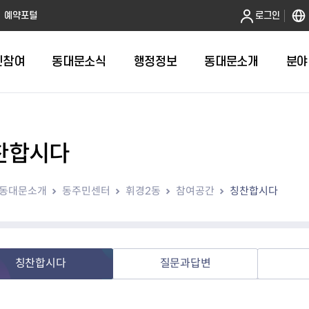
본문 바로가기
예약포털
로그인
민참여
동대문소식
행정정보
동대문소개
분야
찬합시다
인터넷민원발급
정보공개제도안내
조직도
청년소식
민원FAQ
공유도시 
동대문구 
발주계획
한눈에보기
복지소식
도
보건소인터넷민원발급
비공개세부기준
직원검색
서울청년센터 동대문
국민신문고(
공유게시판
주정차 단속
입찰정보
민원안내
의료·요양
동대문소개
동주민센터
휘경2동
참여공간
칭찬합시다
대형폐기물신청
행정정보 사전공표
청사안내
DDM 청년창업센터
민원통합상
공유공간 대
계약현황
위원회
바우처사업
내
획
거주자우선주차신청
정보공개청구 TOP 10
찾아오시는 길
취업역량 강화
적극행정
계약 희망업
신설동
복지시설
운용현황
리사업
온라인현수막신청
정보목록
동대문구청 이용지도
참여문화 조성
바가지 요금
관련정보
용두동
아동청소년
자녀지원 안내
청년 행정체험단 신청
결재문서 공개
관련링크
제기동
노인
안
문구
업무추진비 공개
청년정책 문자알림서비스
전농1동
저소득
칭찬합시다
질문과답변
지출집행내역 공개
전농2동
장애인
사전
보조금공개
답십리1동
여성친화도