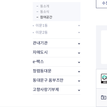
수
동소개
동소식
참여공간
이문1동
이문2동
관내기관
자매도시
e-팩스
부동산소식
조상땅찾기
청렴동대문
컨텐츠 정보
부동산중개업소현황
동대문구 옴부즈만
부동산중개업 알림판
부동산중개보수(중개수수료)
고향사랑기부제
컨텐츠 담당자 정보
바뀐지번찾기
토지등급열기
개별공시지가