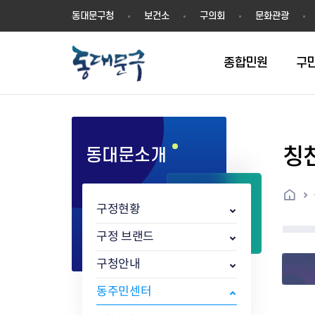
동
동대문구청
보건소
구의회
문화관광
대
문
구
종합민원
구
칭
동대문소개
민원실안내
온라인접수
구정소식
주요업무계획(2024년~)
역사
교육소식
여권
구민제안
구보
예산일반현황
휘장(CI)
일자리소식
온라인번호표 발급(대기현황)
온라인접수내역
보도자료
주요업무계획(~2023년)
상징물
교육프로그램
세무
설문조사
동대문구소식지
주민참여예산제
상징말(BI)
일자리센터
홈
민원편람(민원서식)
언론보도
주요업무성과
홍보동영상
자치회관
건설관리
실버 소식지
지방재정공시
캐릭터
직업소개사업
구정현황
무인민원발급기
포토구정
비전 2026
기본현황
정보화교육
자동차·교통
동대문 생활안
중기지방재정계
슬로건
동행일자리사업
민원편의시책 및 제도
고시공고
동대문구청장직 인수위원회 백
행정구역
여성복지관
부동산
홍보물
세입,세출예산 
캐치프레이즈
지역공동체일자
구정 브랜드
가족관계등록 제신고 후속절차
입법예고
서
꽃의 도시
평생학습관
건축
출산‧양육‧다
예산낭비신고
도시브랜드
구청안내
원스톱 통합안내
문화행사
월중주요행사
Walking City
교육지원센터
정보통신
예산낭비절감제
그린나래 동대
행정서비스헌장
강좌교육
정책실명제
구민 아카데미 신청
자료실
동주민센터
어디서나민원
추진현황
채용공고
수상현황
민방위
재정(예산)용어