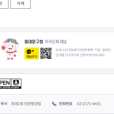
청렴자료방
석면건축물 DB
ESG경제
정
삭제
감사실시결과
탄소중립 생활 실천 캠페인
민생회복소
구민감사참여
보행환경 개선사업
업무추진비 공개
공중화장실 찾기
보조금공개
탄소중립지원센터
구민감사관활동
동대문구청
카카오톡채널
코로나19 정보와 다양한 혜택·지원·일자리
안내를 친구추가로 간편히 받아보세요!
채널추가
부서
휘경2동 민원행정팀
전화번호
02-2171-6451