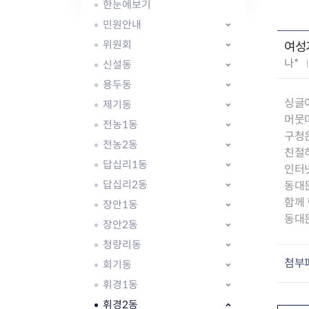
자주묻는질문
유관기관소식
월별행사달력
원어민 화상영어
한눈에보기
새소식
공모사업 알림방
동국 천문대
민원안내
코로나19
동대문교육협력특화지구
위원회
여성
교육경비보조금 지원
작
나*
신설동
성
용두동
자
싱글
제기동
:
머뭇
전농1동
구청
전농2동
AI 사업 등록 관리제
친절
답십리1동
동대문구 AI 사업 현황
지리교통소식
문화체육소식
인터
도로명주소 안내
행사 및 프로그
답십리2동
동대
국내도시
상세주소 부여제도
이용안내
문화체육시설
함께
장안1동
국외도시
지리정보
공원녹지현황
동대
장안2동
자매도시 혜택
대중교통
단체안내
청량리동
직거래장터쇼핑몰
자전거
동대문문화재단
첨부
회기동
주차장
우회전알리미
휘경1동
휘경2동