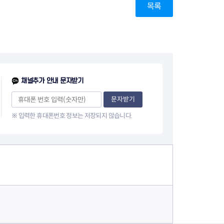
지원센터
도시디자인
목록
비쿠폰 안내
건설공사알림
장안동283-1일대 개발사업
역세권 활성화사업
장안동 일대 종합발전계획 수
립
서울도시공간포털
채널추가 안내 문자받기
지역주택조합사업
문자받기
※ 입력한 휴대폰번호 정보는 저장되지 않습니다.