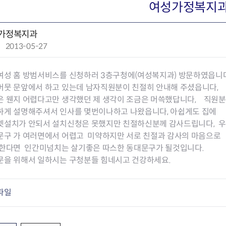
회의공개
답십리2동
출산육아
여성가정복지
공유재산 정보
장안1동
주거
조직운영 핵심지표
장안2동
보듬누리
가정복지과
위원회 현황
청량리동
지역사회보
작
2013-05-27
동대문구 기억여행
회기동
자원봉사
성
공공데이터개방
휘경1동
보훈
일
휘경2동
DDM 청소
여성 홈 방범서비스를 신청하러 3층구청에(여성복지과) 방문하였읍니다
:
이문1동
머뭇 문앞에서 하고 있는데 남자직원분이 친절히 안내해 주셨읍니다,
이문2동
은 웬지 어렵다고만 생각했던 제 생각이 조금은 머쓱했답니다, 직원
하게 설명해주셔서 인사를 몇번이나하고 나왔읍니다, 아쉽게도 집에
청소환경소식
지역경제소
넷설치가 안되서 설치신청은 못했지만 친절하신분께 감사드립니다, 
램
쓰레기배출및수거
중소기업자
문구 가 여러면에서 어렵고 미약하지만 서로 친절과 감사의 마음으로
공직자부조리신고
종량제봉투 및 납부필증
옴부즈만 
기업 관련 
 한다면 인간미넘치는 살기좋은 따스한 동대문구가 될것입니다.
하도급부조리신고
대형폐기물신청
고충민원 신
사이버창업
문을 위해서 일하시는 구청분들 힘네시고 건강하세요.
공익신고
재활용센터
조사결과 
동대문구 
부패행위신고
정화조청소
옴부즈만 
숨어있는 
파일
행동강령위반신고
환경오염현황
장바구니 
복지·보조금 부정신고
환경개선부담금
전통시장
구민고객의 권리
환경제도
사회적경제