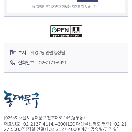
※ 입력한 휴대폰번호 정보는 저장되지 않습니다.
컨텐츠 정보
컨텐츠 담당자 정보
부서
휘경2동 민원행정팀
전화번호
02-2171-6451
[02565]서울시 동대문구 천호대로 145(용두동)
대표번호 : 02-2127-4114, 4300(120 다산콜센터로 연결) | 02-21
27-5000(당직실 연결) | 02-2127-4000(야간, 공휴일/당직실)