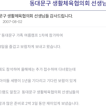
회의공개
답십리2동
출산육아
동대문구 생활체육협의회 선생님
공유재산 정보
장안1동
주거
조직운영 핵심지표
장안2동
보듬누리
문구 생활체육협의회 선생님들 감사드립니다.
위원회 현황
청량리동
지역사회보
작
2007-08-02
동대문구 기억여행
회기동
자원봉사
성
공공데이터개방
휘경1동
보훈
일
휘경2동
DDM 청소
7 동대문구 가족 여름캠프 1차에 참가하여
:
이문1동
이문2동
 3일을 즐겁고 보람차게 보내고 왔습니다.
청소환경소식
지역경제소
램
쓰레기배출및수거
중소기업자
공직자부조리신고
종량제봉투 및 납부필증
옴부즈만 
기업 관련 
에도 참석하여 올해에는 추가 접수하여 다녀왔는데
하도급부조리신고
대형폐기물신청
고충민원 신
사이버창업
공익신고
재활용센터
조사결과 
동대문구 
아이들 세명이 1년을 기다리고 기다린 보람이 있게
부패행위신고
정화조청소
옴부즈만 
숨어있는 
행동강령위반신고
환경오염현황
장바구니 
그램도 알찼고 동대문구 생활체육협의회 선생님들의
복지·보조금 부정신고
환경개선부담금
전통시장
구민고객의 권리
환경제도
사회적경제
과 많은 준비로 2박 3일 동안 재미있게 보냈습니다.