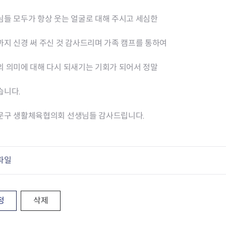
청렴자료방
석면건축물 DB
ESG경제
감사실시결과
탄소중립 생활 실천 캠페인
민생회복소
님들 모두가 항상 웃는 얼굴로 대해 주시고 세심한
구민감사참여
보행환경 개선사업
업무추진비 공개
공중화장실 찾기
지 신경 써 주신 것 감사드리며 가족 캠프를 통하여
보조금공개
탄소중립지원센터
구민감사관활동
의 의미에 대해 다시 되새기는 기회가 되어서 정말
습니다.
문구 생활체육협의회 선생님들 감사드립니다.
파일
정
삭제