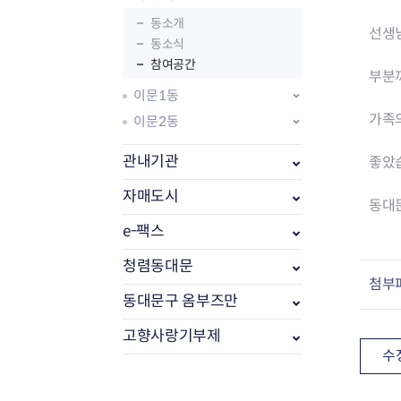
동소개
선생
동소식
참여공간
부분까
이문1동
가족
이문2동
관내기관
좋았
자매도시
동대
e-팩스
부동산소식
조상땅찾기
청렴동대문
첨부
부동산중개업소현황
동대문구 옴부즈만
부동산중개업 알림판
부동산중개보수(중개수수료)
고향사랑기부제
바뀐지번찾기
수
토지등급열기
개별공시지가