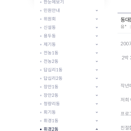
자주묻는질문
유관기관소식
월별행사달력
원어민 화상영어
한눈에보기
새소식
공모사업 알림방
동국 천문대
민원안내
코로나19
동대문교육협력특화지구
위원회
동대
교육경비보조금 지원
작
유*
신설동
성
용두동
자
200
제기동
:
전농1동
2박
전농2동
AI 사업 등록 관리제
답십리1동
동대문구 AI 사업 현황
지리교통소식
문화체육소식
도로명주소 안내
행사 및 프로그
답십리2동
국내도시
상세주소 부여제도
이용안내
문화체육시설
작년
장안1동
국외도시
지리정보
공원녹지현황
장안2동
자매도시 혜택
대중교통
단체안내
저희 
청량리동
직거래장터쇼핑몰
자전거
동대문문화재단
회기동
주차장
프로
우회전알리미
휘경1동
친절함
휘경2동