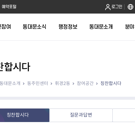
본문 바로가기
예약포털
로그인
민참여
동대문소식
행정정보
동대문소개
분야
찬합시다
인터넷민원발급
정보공개제도안내
조직도
청년소식
민원FAQ
공유도시 
동대문구 
발주계획
한눈에보기
복지소식
도
보건소인터넷민원발급
비공개세부기준
직원검색
서울청년센터 동대문
국민신문고(
공유게시판
주정차 단속
입찰정보
민원안내
의료·요양
동대문소개
동주민센터
휘경2동
참여공간
칭찬합시다
대형폐기물신청
행정정보 사전공표
청사안내
DDM 청년창업센터
민원통합상
공유공간 대
계약현황
위원회
바우처사업
내
획
거주자우선주차신청
정보공개청구 TOP 10
찾아오시는 길
취업역량 강화
적극행정
계약 희망업
신설동
복지시설
운용현황
리사업
온라인현수막신청
정보목록
동대문구청 이용지도
참여문화 조성
바가지 요금
관련정보
용두동
아동청소년
자녀지원 안내
청년 행정체험단 신청
결재문서 공개
관련링크
제기동
노인
안
문구
업무추진비 공개
청년정책 문자알림서비스
전농1동
저소득
칭찬합시다
질문과답변
지출집행내역 공개
전농2동
장애인
사전
보조금공개
답십리1동
여성친화도