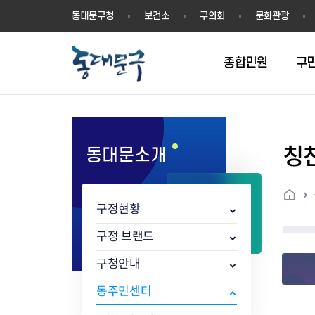
동
동대문구청
보건소
구의회
문화관광
대
문
구
종합민원
구
칭
동대문소개
민원실안내
온라인접수
구정소식
주요업무계획(2024년~)
역사
교육소식
여권
구민제안
구보
예산일반현황
휘장(CI)
일자리소식
온라인번호표 발급(대기현황)
온라인접수내역
보도자료
주요업무계획(~2023년)
상징물
교육프로그램
세무
설문조사
동대문구소식지
주민참여예산제
상징말(BI)
일자리센터
홈
민원편람(민원서식)
언론보도
주요업무성과
홍보동영상
자치회관
건설관리
실버 소식지
지방재정공시
캐릭터
직업소개사업
구정현황
무인민원발급기
포토구정
비전 2026
기본현황
정보화교육
자동차·교통
동대문 생활안
중기지방재정계
슬로건
동행일자리사업
민원편의시책 및 제도
고시공고
동대문구청장직 인수위원회 백
행정구역
여성복지관
부동산
홍보물
세입,세출예산 
캐치프레이즈
지역공동체일자
구정 브랜드
가족관계등록 제신고 후속절차
입법예고
서
꽃의 도시
평생학습관
건축
출산‧양육‧다
예산낭비신고
도시브랜드
구청안내
원스톱 통합안내
문화행사
월중주요행사
Walking City
교육지원센터
정보통신
예산낭비절감제
그린나래 동대
행정서비스헌장
강좌교육
정책실명제
구민 아카데미 신청
자료실
동주민센터
어디서나민원
추진현황
채용공고
수상현황
민방위
재정(예산)용어