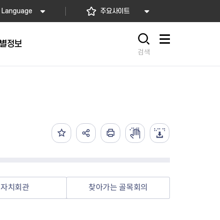
Language
주요사이트
별정보
사이트맵
검색
동대문
문자알림서비스
칭찬합시다
자치법규
교육기관
재난안전소식
상담민원)
 문자 알림
 통합돌봄사업
나눔의 장터마당
행정규제개혁
공공기관
안전문화운동
담창구
관 시설 안내
행정처분
우리 동네 안전지도
체 접수
온라인행정심판
재난별 행동요령
 신고
주민조례청구
안전보험·공제
법률상담
안전 체험·교육
재난유형별 주요정책사업
자치회관
찾아가는 골목회의
재난약자 행동요령
시