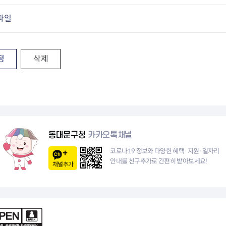
청렴자료방
석면건축물 DB
ESG경제
감사실시결과
탄소중립 생활 실천 캠페인
민생회복소
파일
구민감사참여
보행환경 개선사업
업무추진비 공개
공중화장실 찾기
보조금공개
탄소중립지원센터
정
삭제
구민감사관활동
동대문구청
카카오톡채널
코로나19 정보와 다양한 혜택·지원·일자리
안내를 친구추가로 간편히 받아보세요!
채널추가