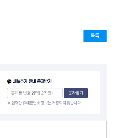
지원센터
도시디자인
비쿠폰 안내
건설공사알림
장안동283-1일대 개발사업
역세권 활성화사업
장안동 일대 종합발전계획 수
목록
립
서울도시공간포털
지역주택조합사업
채널추가 안내 문자받기
문자받기
※ 입력한 휴대폰번호 정보는 저장되지 않습니다.