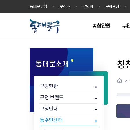
동
동대문구청
보건소
구의회
문화관광
대
문
구
종합민원
구
칭
동대문소개
민원실안내
온라인접수
구정소식
주요업무계획(2024년~)
역사
교육소식
여권
구민제안
구보
예산일반현황
휘장(CI)
일자리소식
온라인번호표 발급(대기현황)
온라인접수내역
보도자료
주요업무계획(~2023년)
상징물
교육프로그램
세무
설문조사
동대문구소식지
주민참여예산제
상징말(BI)
일자리센터
홈
민원편람(민원서식)
언론보도
주요업무성과
홍보동영상
자치회관
건설관리
실버 소식지
지방재정공시
캐릭터
직업소개사업
구정현황
무인민원발급기
포토구정
비전 2026
기본현황
정보화교육
자동차·교통
동대문 생활안
중기지방재정계
슬로건
동행일자리사업
민원편의시책 및 제도
고시공고
동대문구청장직 인수위원회 백
행정구역
여성복지관
부동산
홍보물
세입,세출예산 
캐치프레이즈
지역공동체일자
구정 브랜드
가족관계등록 제신고 후속절차
입법예고
서
꽃의 도시
평생학습관
건축
출산‧양육‧다
예산낭비신고
도시브랜드
구청안내
원스톱 통합안내
문화행사
월중주요행사
Walking City
교육지원센터
정보통신
예산낭비절감제
그린나래 동대
행정서비스헌장
강좌교육
정책실명제
구민 아카데미 신청
자료실
동주민센터
어디서나민원
추진현황
채용공고
수상현황
민방위
재정(예산)용어