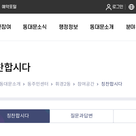
본문 바로가기
예약포털
로그인
민참여
동대문소식
행정정보
동대문소개
분야
찬합시다
인터넷민원발급
정보공개제도안내
조직도
청년소식
민원FAQ
공유도시 
동대문구 
발주계획
한눈에보기
복지소식
도
보건소인터넷민원발급
비공개세부기준
직원검색
서울청년센터 동대문
국민신문고(
공유게시판
주정차 단속
입찰정보
민원안내
의료·요양
동대문소개
동주민센터
휘경2동
참여공간
칭찬합시다
대형폐기물신청
행정정보 사전공표
청사안내
DDM 청년창업센터
민원통합상
공유공간 대
계약현황
위원회
바우처사업
내
획
거주자우선주차신청
정보공개청구 TOP 10
찾아오시는 길
취업역량 강화
적극행정
계약 희망업
신설동
복지시설
운용현황
리사업
온라인현수막신청
정보목록
동대문구청 이용지도
참여문화 조성
바가지 요금
관련정보
용두동
아동청소년
자녀지원 안내
청년 행정체험단 신청
결재문서 공개
관련링크
제기동
노인
안
문구
업무추진비 공개
청년정책 문자알림서비스
전농1동
저소득
칭찬합시다
질문과답변
지출집행내역 공개
전농2동
장애인
사전
보조금공개
답십리1동
여성친화도