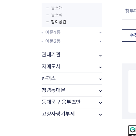
동소개
첨부
동소식
참여공간
이문1동
수
이문2동
관내기관
자매도시
e-팩스
부동산소식
조상땅찾기
청렴동대문
부동산중개업소현황
동대문구 옴부즈만
부동산중개업 알림판
부동산중개보수(중개수수료)
고향사랑기부제
바뀐지번찾기
컨텐츠 정보
토지등급열기
개별공시지가