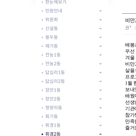
자주묻는질문
유관기관소식
월별행사달력
원어민 화상영어
한눈에보기
새소식
공모사업 알림방
동국 천문대
민원안내
코로나19
동대문교육협력특화지구
위원회
비만
교육경비보조금 지원
작
권*
신설동
성
용두동
자
배봉
제기동
:
우선
전농1동
겨울
전농2동
비만
AI 사업 등록 관리제
살을
답십리1동
동대문구 AI 사업 현황
지리교통소식
문화체육소식
프로그
도로명주소 안내
행사 및 프로그
답십리2동
1월
국내도시
상세주소 부여제도
이용안내
문화체육시설
보내
장안1동
국외도시
지리정보
공원녹지현황
배웠더
장안2동
자매도시 혜택
대중교통
단체안내
선생
청량리동
기관
직거래장터쇼핑몰
자전거
동대문문화재단
참가했
회기동
주차장
만족합
우회전알리미
휘경1동
즐거운
휘경2동