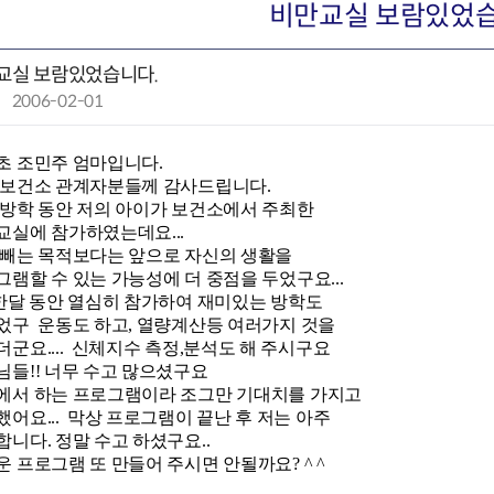
회의공개
답십리2동
출산육아
비만교실 보람있었습
공유재산 정보
장안1동
주거
조직운영 핵심지표
장안2동
보듬누리
교실 보람있었습니다.
위원회 현황
청량리동
지역사회보
작
2006-02-01
동대문구 기억여행
회기동
자원봉사
성
공공데이터개방
휘경1동
보훈
일
휘경2동
DDM 청소
초 조민주 엄마입니다.
:
 보건소 관계자분들께 감사드립니다.
이문1동
 방학 동안 저의 아이가 보건소에서 주최한
이문2동
교실에 참가하였는데요...
 빼는 목적보다는 앞으로 자신의 생활을
청소환경소식
지역경제소
램할 수 있는 가능성에 더 중점을 두었구요...
램
쓰레기배출및수거
중소기업자
 한달 동안 열심히 참가하여 재미있는 방학도
공직자부조리신고
종량제봉투 및 납부필증
옴부즈만 
기업 관련 
었구 운동도 하고, 열량계산등 여러가지 것을
하도급부조리신고
대형폐기물신청
고충민원 신
사이버창업
군요.... 신체지수 측정,분석도 해 주시구요
님들!! 너무 수고 많으셨구요
공익신고
재활용센터
조사결과 
동대문구 
에서 하는 프로그램이라 조그만 기대치를 가지고
부패행위신고
정화조청소
옴부즈만 
숨어있는 
어요... 막상 프로그램이 끝난 후 저는 아주
행동강령위반신고
환경오염현황
장바구니 
니다. 정말 수고 하셨구요..
복지·보조금 부정신고
환경개선부담금
전통시장
 프로그램 또 만들어 주시면 안될까요? ^ ^
구민고객의 권리
환경제도
사회적경제