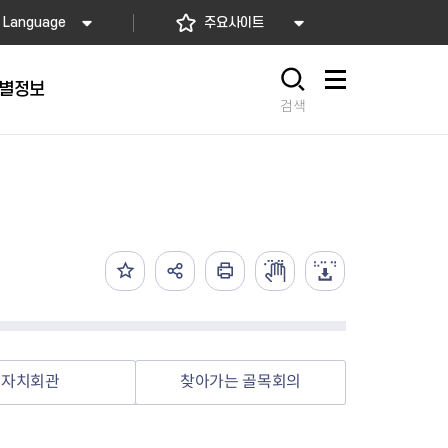
Language
주요사이트
별정보
사이트맵
검색
동대문
문자알림서비스
칭찬합시다
자치법규
교육기관
재난안전소식
상담민원)
 문자 알림
 통합돌봄사업
나눔의 장터마당
행정규제개혁
공공기관
안전문화운동
담창구
관 시설 안내
행정처분
우리 동네 안전지도
체 접수
온라인행정심판
재난별 행동요령
 신고
주민조례청구
안전보험·공제
법률상담
안전 체험·교육
재난유형별 주요정책사업
자치회관
찾아가는 골목회의
재난약자 행동요령
시