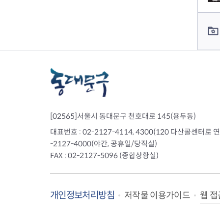
전세사기피해
컨텐츠 담당자 정보
[02565]서울시 동대문구 천호대로 145(용두동)
대표번호 : 02-2127-4114, 4300(120 다산콜센터로 연결)
-2127-4000(야간, 공휴일/당직실)
FAX : 02-2127-5096 (종합상황실)
개인정보처리방침
웹 접
저작물 이용가이드