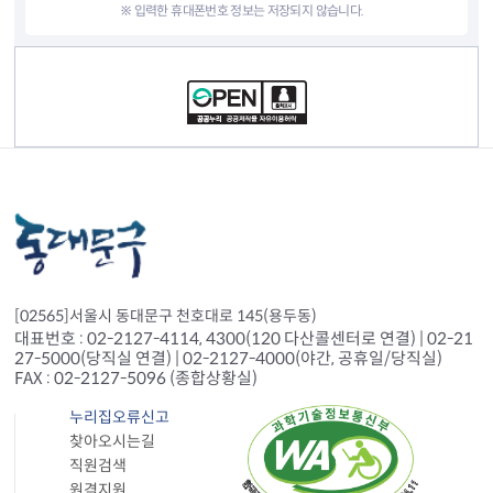
※ 입력한 휴대폰번호 정보는 저장되지 않습니다.
컨텐츠 정보
[02565]서울시 동대문구 천호대로 145(용두동)
대표번호 : 02-2127-4114, 4300(120 다산콜센터로 연결) | 02-21
27-5000(당직실 연결) | 02-2127-4000(야간, 공휴일/당직실)
FAX : 02-2127-5096 (종합상황실)
누리집오류신고
찾아오시는길
직원검색
원격지원