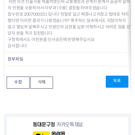
위반 의견 진술서를 제출하였는바 교통행정과 관계자 분께서 꼼꼼히 살펴보
의 민원을 수용하셔서 미부과 (수용) 결정을 하여주셨습니다
접수번호 2007000351 입니다 정말로 덥고 짜증나고귀찮고 법대로 처리
했다면 이러한 결과가 나왔겠습니까? 폭주하는 일속에서도 귀찮아하지
않고 열심히 일해주시고 민원인의 심정을 십분 이해하시고 어려운 점을 감
당자 분을 적극 칭찬합니다
구청측에서도 이런분을 인사승진에 반영해주십시요
감사합니다
첨부파일
목록
수정
삭제
동대문구청
카카오톡채널