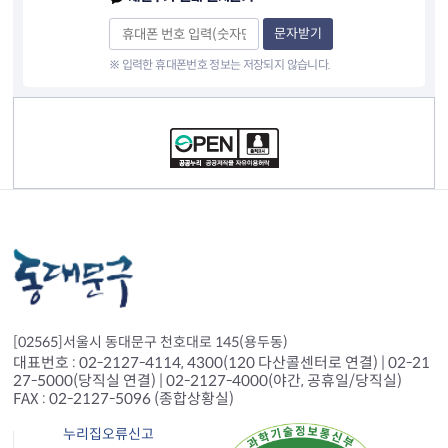
문자받기
※ 입력한 휴대폰번호 정보는 저장되지 않습니다.
컨텐츠 정보
[02565]서울시 동대문구 천호대로 145(용두동)
대표번호 : 02-2127-4114, 4300(120 다산콜센터로 연결) | 02-21
27-5000(당직실 연결) | 02-2127-4000(야간, 공휴일/당직실)
FAX : 02-2127-5096 (종합상황실)
누리집오류신고