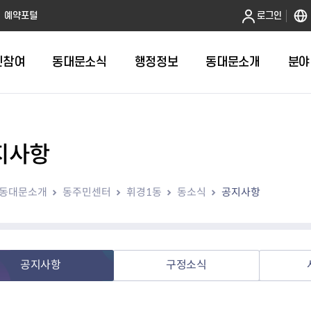
본문 바로가기
예약포털
로그인
민참여
동대문소식
행정정보
동대문소개
분야
지사항
인터넷민원발급
정보공개제도안내
조직도
청년소식
민원FAQ
공유도시 
동대문구 
발주계획
한눈에보기
복지소식
도
보건소인터넷민원발급
비공개세부기준
직원검색
서울청년센터 동대문
국민신문고(
공유게시판
주정차 단속
입찰정보
민원안내
의료·요양
동대문소개
동주민센터
휘경1동
동소식
공지사항
대형폐기물신청
행정정보 사전공표
청사안내
DDM 청년창업센터
민원통합상
공유공간 대
계약현황
위원회
바우처사업
내
획
거주자우선주차신청
정보공개청구 TOP 10
찾아오시는 길
취업역량 강화
적극행정
계약 희망업
신설동
복지시설
운용현황
리사업
온라인현수막신청
정보목록
동대문구청 이용지도
참여문화 조성
바가지 요금
관련정보
용두동
아동청소년
자녀지원 안내
청년 행정체험단 신청
결재문서 공개
관련링크
제기동
노인
안
문구
업무추진비 공개
청년정책 문자알림서비스
전농1동
저소득
공지사항
구정소식
지출집행내역 공개
전농2동
장애인
사전
보조금공개
답십리1동
여성친화도