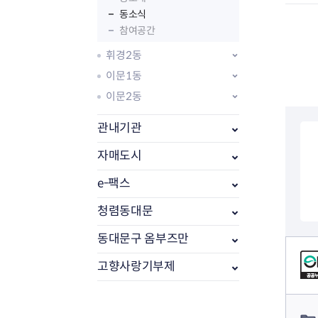
동소식
참여공간
휘경2동
이문1동
이문2동
관내기관
자매도시
e-팩스
부동산소식
조상땅찾기
청렴동대문
부동산중개업소현황
동대문구 옴부즈만
부동산중개업 알림판
컨텐츠 정보
부동산중개보수(중개수수료)
고향사랑기부제
바뀐지번찾기
토지등급열기
컨텐츠 담당자 정보
개별공시지가