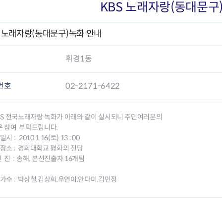
회의공개
답십리2동
출산육아
KBS 노래자랑(동대문구
공유재산 정보
장안1동
주거
조직운영 핵심지표
장안2동
보듬누리
S 노래자랑(동대문구)녹화 안내
위원회 현황
청량리동
지역사회보
동대문구 기억여행
회기동
자원봉사
휘경1동
공공데이터개방
휘경1동
보훈
휘경2동
DDM 청소
이문1동
번호
02-2171-6422
이문2동
BS 전국노래자랑 녹화가 아래와 같이 실시되니 주민여러분의
청소환경소식
지역경제소
참여 부탁드립니다.
램
쓰레기배출및수거
중소기업자
일시 :
2010.1.16(토) 13 : 00
공직자부조리신고
종량제봉투 및 납부필증
옴부즈만 
기업 관련 
화장소 : 경희대학교 평화의 전당
하도급부조리신고
대형폐기물신청
고충민원 신
사이버창업
연 진 : 송해, 본선진출자 16개팀
공익신고
재활용센터
조사결과 
동대문구 
부패행위신고
정화조청소
옴부즈만 
숨어있는 
대가수 : 박상철,김상희,우연이,안다미,김민정
행동강령위반신고
환경오염현황
장바구니 
복지·보조금 부정신고
환경개선부담금
전통시장
구민고객의 권리
환경제도
사회적경제