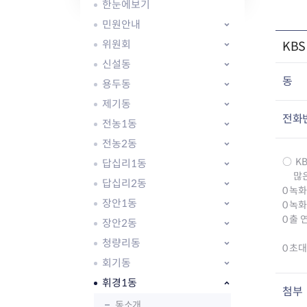
자주묻는질문
유관기관소식
월별행사달력
원어민 화상영어
한눈에보기
새소식
공모사업 알림방
동국 천문대
민원안내
코로나19
동대문교육협력특화지구
위원회
KB
교육경비보조금 지원
신설동
동
용두동
제기동
전화
전농1동
전농2동
AI 사업 등록 관리제
○ K
답십리1동
동대문구 AI 사업 현황
지리교통소식
문화체육소식
많은 
도로명주소 안내
행사 및 프로그
답십리2동
0 녹화
국내도시
상세주소 부여제도
이용안내
문화체육시설
장안1동
0 녹
국외도시
지리정보
공원녹지현황
0 출 
장안2동
자매도시 혜택
대중교통
단체안내
청량리동
직거래장터쇼핑몰
자전거
동대문문화재단
0 초
회기동
주차장
우회전알리미
휘경1동
첨부
동소개