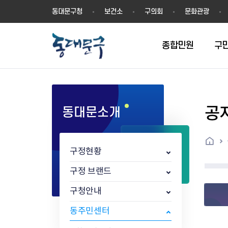
동
동대문구청
보건소
구의회
문화관광
대
문
구
종합민원
구
공
동대문소개
민원실안내
온라인접수
구정소식
주요업무계획(2024년~)
역사
교육소식
여권
구민제안
구보
예산일반현황
휘장(CI)
일자리소식
온라인번호표 발급(대기현황)
온라인접수내역
보도자료
주요업무계획(~2023년)
상징물
교육프로그램
세무
설문조사
동대문구소식지
주민참여예산제
상징말(BI)
일자리센터
홈
민원편람(민원서식)
언론보도
주요업무성과
홍보동영상
자치회관
건설관리
실버 소식지
지방재정공시
캐릭터
직업소개사업
구정현황
무인민원발급기
포토구정
비전 2026
기본현황
정보화교육
자동차·교통
동대문 생활안
중기지방재정계
슬로건
동행일자리사업
민원편의시책 및 제도
고시공고
동대문구청장직 인수위원회 백
행정구역
여성복지관
부동산
홍보물
세입,세출예산 
캐치프레이즈
지역공동체일자
구정 브랜드
가족관계등록 제신고 후속절차
입법예고
서
꽃의 도시
평생학습관
건축
출산‧양육‧다
예산낭비신고
도시브랜드
구청안내
원스톱 통합안내
문화행사
월중주요행사
Walking City
교육지원센터
정보통신
예산낭비절감제
그린나래 동대
행정서비스헌장
강좌교육
정책실명제
구민 아카데미 신청
자료실
동주민센터
어디서나민원
추진현황
채용공고
수상현황
민방위
재정(예산)용어