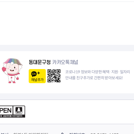
청렴자료방
석면건축물 DB
ESG경제
감사실시결과
탄소중립 생활 실천 캠페인
민생회복소
구민감사참여
보행환경 개선사업
업무추진비 공개
공중화장실 찾기
보조금공개
탄소중립지원센터
구민감사관활동
동대문구청
카카오톡채널
코로나19 정보와 다양한 혜택·지원·일자리
안내를 친구추가로 간편히 받아보세요!
채널추가