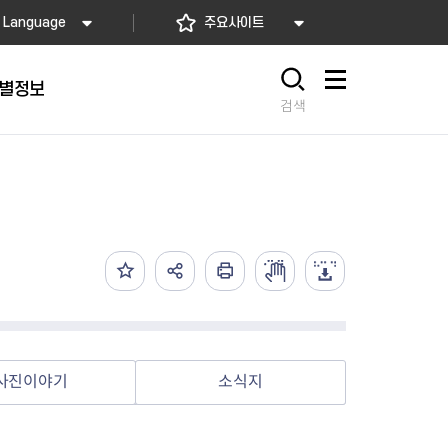
Language
주요사이트
별정보
사이트맵
검색
동대문
문자알림서비스
칭찬합시다
자치법규
교육기관
재난안전소식
상담민원)
 문자 알림
 통합돌봄사업
나눔의 장터마당
행정규제개혁
공공기관
안전문화운동
담창구
관 시설 안내
행정처분
우리 동네 안전지도
체 접수
온라인행정심판
재난별 행동요령
 신고
주민조례청구
안전보험·공제
법률상담
안전 체험·교육
재난유형별 주요정책사업
사진이야기
소식지
재난약자 행동요령
시