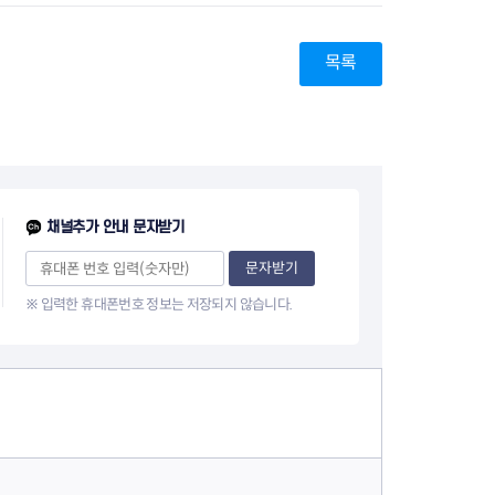
지원센터
도시디자인
비쿠폰 안내
건설공사알림
목록
장안동283-1일대 개발사업
역세권 활성화사업
장안동 일대 종합발전계획 수
립
서울도시공간포털
지역주택조합사업
채널추가 안내 문자받기
문자받기
※ 입력한 휴대폰번호 정보는 저장되지 않습니다.