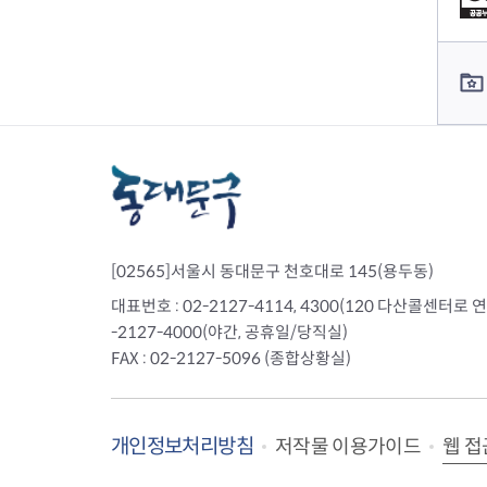
전세사기피해
컨텐츠 담당자 정보
[02565]서울시 동대문구 천호대로 145(용두동)
대표번호 : 02-2127-4114, 4300(120 다산콜센터로 연결)
-2127-4000(야간, 공휴일/당직실)
FAX : 02-2127-5096 (종합상황실)
개인정보처리방침
웹 접
저작물 이용가이드