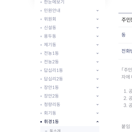
자주묻는질문
유관기관소식
월별행사달력
원어민 화상영어
한눈에보기
새소식
공모사업 알림방
동국 천문대
민원안내
코로나19
동대문교육협력특화지구
위원회
주민
교육경비보조금 지원
신설동
동
용두동
제기동
전화
전농1동
전농2동
AI 사업 등록 관리제
「주민
답십리1동
동대문구 AI 사업 현황
지리교통소식
문화체육소식
자에
도로명주소 안내
행사 및 프로그
답십리2동
국내도시
상세주소 부여제도
이용안내
문화체육시설
장안1동
1.
국외도시
지리정보
공원녹지현황
장안2동
2. 공
자매도시 혜택
대중교통
단체안내
청량리동
3.
직거래장터쇼핑몰
자전거
동대문문화재단
회기동
주차장
우회전알리미
휘경1동
붙임 
동소개