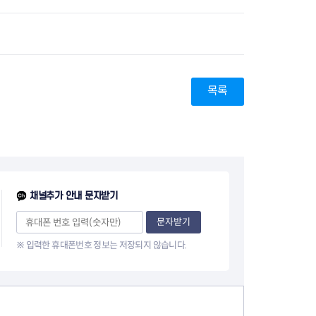
지원센터
도시디자인
비쿠폰 안내
건설공사알림
장안동283-1일대 개발사업
역세권 활성화사업
장안동 일대 종합발전계획 수
목록
립
서울도시공간포털
지역주택조합사업
채널추가 안내 문자받기
문자받기
※ 입력한 휴대폰번호 정보는 저장되지 않습니다.