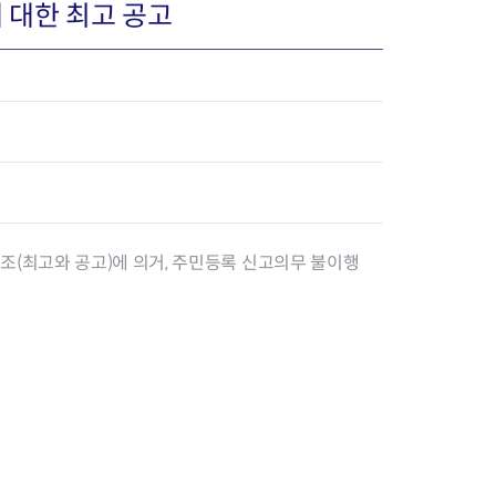
 대한 최고 공고
장협의체
년아지트
8조(최고와 공고)에 의거, 주민등록 신고의무 불이행
식
도시정비소식
금지원
공동주택현황
소개
사이트
고향사랑기부제
정비사업구역현황
청방법 및 처리
센터
답례물품
재건축
공표
착한가격업소
재개발
민원신청
착한가격업소 추천
재정비촉진
물가정보
지구단위계획
석면해체·제거일정
 기업
청량리 중심지 육성