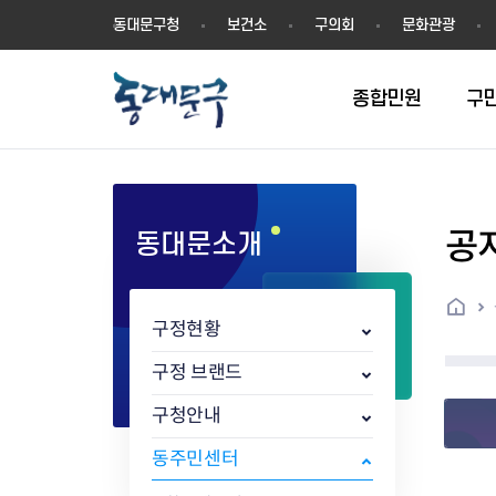
동
동대문구청
보건소
구의회
문화관광
대
문
구
종합민원
구
공
동대문소개
민원실안내
온라인접수
구정소식
주요업무계획(2024년~)
역사
교육소식
여권
구민제안
구보
예산일반현황
휘장(CI)
일자리소식
온라인번호표 발급(대기현황)
온라인접수내역
보도자료
주요업무계획(~2023년)
상징물
교육프로그램
세무
설문조사
동대문구소식지
주민참여예산제
상징말(BI)
일자리센터
홈
민원편람(민원서식)
언론보도
주요업무성과
홍보동영상
자치회관
건설관리
실버 소식지
지방재정공시
캐릭터
직업소개사업
구정현황
무인민원발급기
포토구정
비전 2026
기본현황
정보화교육
자동차·교통
동대문 생활안
중기지방재정계
슬로건
동행일자리사업
민원편의시책 및 제도
고시공고
동대문구청장직 인수위원회 백
행정구역
여성복지관
부동산
홍보물
세입,세출예산 
캐치프레이즈
지역공동체일자
구정 브랜드
가족관계등록 제신고 후속절차
입법예고
서
꽃의 도시
평생학습관
건축
출산‧양육‧다
예산낭비신고
도시브랜드
구청안내
원스톱 통합안내
문화행사
월중주요행사
Walking City
교육지원센터
정보통신
예산낭비절감제
그린나래 동대
행정서비스헌장
강좌교육
정책실명제
구민 아카데미 신청
자료실
동주민센터
어디서나민원
추진현황
채용공고
수상현황
민방위
재정(예산)용어