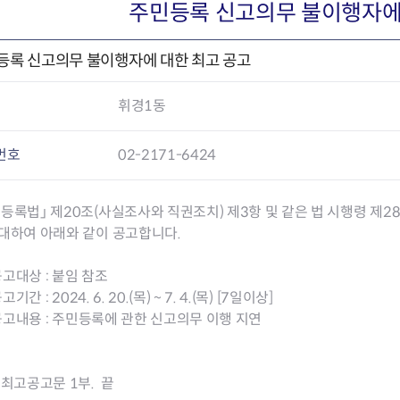
회의공개
답십리2동
출산육아
주민등록 신고의무 불이행자에
공유재산 정보
장안1동
주거
조직운영 핵심지표
장안2동
보듬누리
등록 신고의무 불이행자에 대한 최고 공고
위원회 현황
청량리동
지역사회보
동대문구 기억여행
회기동
자원봉사
휘경1동
공공데이터개방
휘경1동
보훈
휘경2동
DDM 청소
이문1동
번호
02-2171-6424
이문2동
등록법」 제20조(사실조사와 직권조치) 제3항 및 같은 법 시행령 제2
청소환경소식
지역경제소
 대하여 아래와 같이 공고합니다.
램
쓰레기배출및수거
중소기업자
공직자부조리신고
종량제봉투 및 납부필증
옴부즈만 
기업 관련 
 공고대상 : 붙임 참조
하도급부조리신고
대형폐기물신청
고충민원 신
사이버창업
고기간 : 2024. 6. 20.(목) ~ 7. 4.(목) [7일이상]
공익신고
재활용센터
조사결과 
동대문구 
 공고내용 : 주민등록에 관한 신고의무 이행 지연
부패행위신고
정화조청소
옴부즈만 
숨어있는 
행동강령위반신고
환경오염현황
장바구니 
복지·보조금 부정신고
환경개선부담금
전통시장
최고공고문 1부. 끝
구민고객의 권리
환경제도
사회적경제