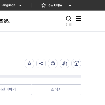
Language
주요사이트
별정보
사이트맵
검색
동대문
문자알림서비스
칭찬합시다
자치법규
교육기관
재난안전소식
상담민원)
 문자 알림
 통합돌봄사업
나눔의 장터마당
행정규제개혁
공공기관
안전문화운동
담창구
관 시설 안내
행정처분
우리 동네 안전지도
체 접수
온라인행정심판
재난별 행동요령
 신고
주민조례청구
안전보험·공제
법률상담
안전 체험·교육
재난유형별 주요정책사업
사진이야기
소식지
재난약자 행동요령
시