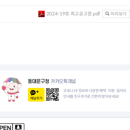
청렴자료방
석면건축물 DB
ESG경제
감사실시결과
탄소중립 생활 실천 캠페인
민생회복소
2024-19호 최고공고문.pdf
미리보기
구민감사참여
보행환경 개선사업
업무추진비 공개
공중화장실 찾기
보조금공개
탄소중립지원센터
구민감사관활동
동대문구청
카카오톡채널
코로나19 정보와 다양한 혜택·지원·일자리
안내를 친구추가로 간편히 받아보세요!
채널추가