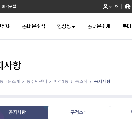
본문 바로가기
예약포털
로그인
민참여
동대문소식
행정정보
동대문소개
분야
지사항
인터넷민원발급
정보공개제도안내
조직도
청년소식
민원FAQ
공유도시 
동대문구 
발주계획
한눈에보기
복지소식
도
보건소인터넷민원발급
비공개세부기준
직원검색
서울청년센터 동대문
국민신문고(
공유게시판
주정차 단속
입찰정보
민원안내
의료·요양
동대문소개
동주민센터
휘경1동
동소식
공지사항
대형폐기물신청
행정정보 사전공표
청사안내
DDM 청년창업센터
민원통합상
공유공간 대
계약현황
위원회
바우처사업
내
획
거주자우선주차신청
정보공개청구 TOP 10
찾아오시는 길
취업역량 강화
적극행정
계약 희망업
신설동
복지시설
운용현황
리사업
온라인현수막신청
정보목록
동대문구청 이용지도
참여문화 조성
바가지 요금
관련정보
용두동
아동청소년
자녀지원 안내
청년 행정체험단 신청
결재문서 공개
관련링크
제기동
노인
안
문구
업무추진비 공개
청년정책 문자알림서비스
전농1동
저소득
공지사항
구정소식
지출집행내역 공개
전농2동
장애인
사전
보조금공개
답십리1동
여성친화도