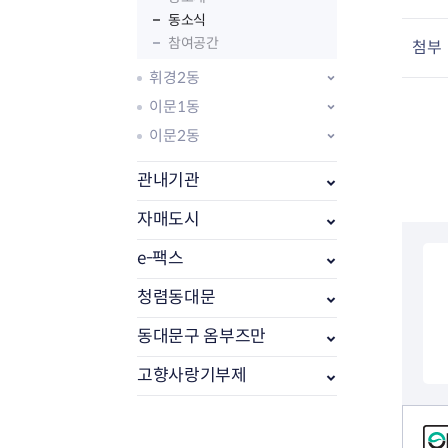
동소식
참여공간
첨부
휘경2동
이문1동
이문2동
관내기관
자매도시
e-팩스
부동산소식
조상땅찾기
청렴동대문
부동산중개업소현황
동대문구 옴부즈만
부동산중개업 알림판
부동산중개보수(중개수수료)
고향사랑기부제
바뀐지번찾기
토지등급열기
컨텐츠 정보
개별공시지가