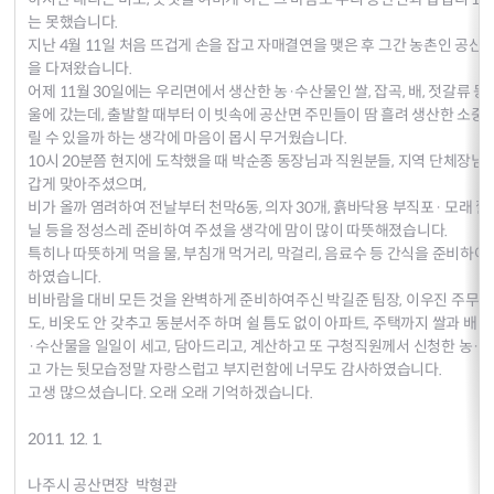
는 못했습니다.
지난 4월 11일 처음 뜨겁게 손을 잡고 자매결연을 맺은 후 그간 농촌인 공산
을 다져왔습니다.
어제 11월 30일에는 우리면에서 생산한 농·수산물인 쌀, 잡곡, 배, 젓갈류 
울에 갔는데, 출발할 때부터 이 빗속에 공산면 주민들이 땀 흘려 생산한 소중
릴 수 있을까 하는 생각에 마음이 몹시 무거웠습니다.
10시 20분쯤 현지에 도착했을 때 박순종 동장님과 직원분들, 지역 단체장님
갑게 맞아주셨으며,
비가 올까 염려하여 전날부터 천막6동, 의자 30개, 흙바닥용 부직포· 모래 
닐 등을 정성스레 준비하여 주셨을 생각에 맘이 많이 따뜻해졌습니다.
특히나 따뜻하게 먹을 물, 부침개 먹거리, 막걸리, 음료수 등 간식을 준비하여
하였습니다.
비바람을 대비 모든 것을 완벽하게 준비하여주신 박길준 팀장, 이우진 주무관
도, 비옷도 안 갖추고 동분서주 하며 쉴 틈도 없이 아파트, 주택까지 쌀과 배 
·수산물을 일일이 세고, 담아드리고, 계산하고 또 구청직원께서 신청한 농·수
고 가는 뒷모습정말 자랑스럽고 부지런함에 너무도 감사하였습니다.
고생 많으셨습니다. 오래 오래 기억하겠습니다.
2011. 12. 1.
나주시 공산면장 박형관