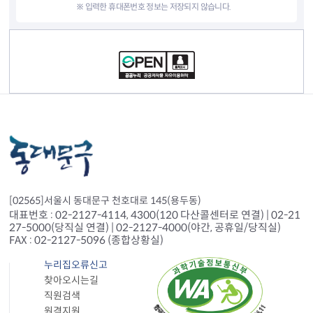
※ 입력한 휴대폰번호 정보는 저장되지 않습니다.
컨텐츠 정보
[02565]서울시 동대문구 천호대로 145(용두동)
대표번호 : 02-2127-4114, 4300(120 다산콜센터로 연결) | 02-21
27-5000(당직실 연결) | 02-2127-4000(야간, 공휴일/당직실)
FAX : 02-2127-5096 (종합상황실)
누리집오류신고
찾아오시는길
직원검색
원격지원