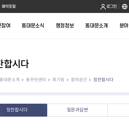
본문 바로가기
예약포털
로그인
민참여
동대문소식
행정정보
동대문소개
분야
찬합시다
인터넷민원발급
정보공개제도안내
조직도
청년소식
민원FAQ
공유도시 
동대문구 
발주계획
한눈에보기
복지소식
도
보건소인터넷민원발급
비공개세부기준
직원검색
서울청년센터 동대문
국민신문고(
공유게시판
주정차 단속
입찰정보
민원안내
의료·요양
동대문소개
동주민센터
회기동
참여공간
칭찬합시다
대형폐기물신청
행정정보 사전공표
청사안내
DDM 청년창업센터
민원통합상
공유공간 대
계약현황
위원회
바우처사업
내
획
거주자우선주차신청
정보공개청구 TOP 10
찾아오시는 길
취업역량 강화
적극행정
계약 희망업
신설동
복지시설
운용현황
리사업
온라인현수막신청
정보목록
동대문구청 이용지도
참여문화 조성
바가지 요금
관련정보
용두동
아동청소년
자녀지원 안내
청년 행정체험단 신청
결재문서 공개
관련링크
제기동
노인
안
문구
업무추진비 공개
청년정책 문자알림서비스
전농1동
저소득
칭찬합시다
질문과답변
지출집행내역 공개
전농2동
장애인
사전
보조금공개
답십리1동
여성친화도