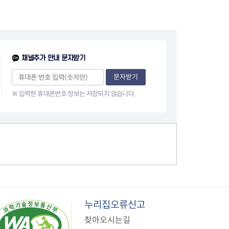
지원센터
도시디자인
비쿠폰 안내
건설공사알림
장안동283-1일대 개발사업
역세권 활성화사업
장안동 일대 종합발전계획 수
채널추가 안내 문자받기
립
문자받기
서울도시공간포털
지역주택조합사업
※ 입력한 휴대폰번호 정보는 저장되지 않습니다.
누리집오류신고
찾아오시는길