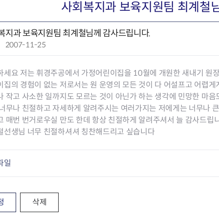
회의공개
답십리2동
출산육아
사회복지과 보육지원팀 최계철님
공유재산 정보
장안1동
주거
조직운영 핵심지표
장안2동
보듬누리
복지과 보육지원팀 최계철님께 감사드립니다.
위원회 현황
청량리동
지역사회보
작
2007-11-25
동대문구 기억여행
회기동
자원봉사
성
공공데이터개방
휘경1동
보훈
일
휘경2동
DDM 청소
하세요 저는 휘경주공에서 가정어린이집을 10월에 개원한 새내기 원
:
이문1동
이집의 경험이 없는 저로서는 원 운영의 모든 것이 다 어설프고 어렵
이문2동
 작고 사소한 일까지도 모르는 것이 아닌가 하는 생각에 민망한 마음
 너무나 친절하고 자세하게 알려주시는 여러가지는 저에게는 너무나 큰
청소환경소식
지역경제소
고 매번 번거로우실 만도 한데 항상 친절하게 알려주셔서 늘 감사드립
램
쓰레기배출및수거
중소기업자
철선생님 너무 친절하셔셔 칭찬해드리고 싶습니다
공직자부조리신고
종량제봉투 및 납부필증
옴부즈만 
기업 관련 
하도급부조리신고
대형폐기물신청
고충민원 신
사이버창업
파일
공익신고
재활용센터
조사결과 
동대문구 
부패행위신고
정화조청소
옴부즈만 
숨어있는 
행동강령위반신고
환경오염현황
장바구니 
복지·보조금 부정신고
환경개선부담금
전통시장
정
삭제
구민고객의 권리
환경제도
사회적경제