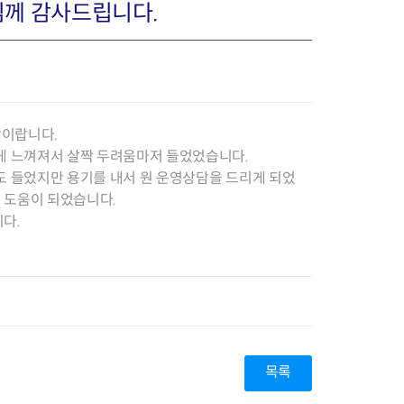
께 감사드립니다.
장협의체
년아지트
장이랍니다.
게게 느껴져서 살짝 두려움마저 들었었습니다.
도 들었지만 용기를 내서 원 운영상담을 드리게 되었
 도움이 되었습니다.
식
도시정비소식
니다.
금지원
공동주택현황
소개
사이트
고향사랑기부제
정비사업구역현황
청방법 및 처리
센터
답례물품
재건축
공표
착한가격업소
재개발
민원신청
착한가격업소 추천
재정비촉진
물가정보
지구단위계획
석면해체·제거일정
목록
 기업
청량리 중심지 육성