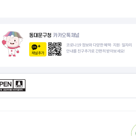
청렴자료방
석면건축물 DB
ESG경제
감사실시결과
탄소중립 생활 실천 캠페인
민생회복소
구민감사참여
보행환경 개선사업
업무추진비 공개
공중화장실 찾기
보조금공개
탄소중립지원센터
동대문구청
카카오톡채널
구민감사관활동
코로나19 정보와 다양한 혜택·지원·일자리
안내를 친구추가로 간편히 받아보세요!
채널추가