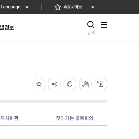
Language
주요사이트
별정보
사이트맵
검색
동대문
문자알림서비스
칭찬합시다
자치법규
교육기관
재난안전소식
상담민원)
 문자 알림
 통합돌봄사업
나눔의 장터마당
행정규제개혁
공공기관
안전문화운동
담창구
관 시설 안내
행정처분
우리 동네 안전지도
체 접수
온라인행정심판
재난별 행동요령
 신고
주민조례청구
안전보험·공제
법률상담
안전 체험·교육
재난유형별 주요정책사업
자치회관
찾아가는 골목회의
재난약자 행동요령
시