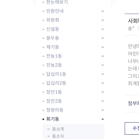
자주묻는질문
유관기관소식
월별행사달력
원어민 화상영어
한눈에보기
새소식
공모사업 알림방
동국 천문대
민원안내
코로나19
동대문교육협력특화지구
위원회
사회
교육경비보조금 지원
작
송*
신설동
성
용두동
자
안녕
제기동
:
어린
전농1동
너무나
전농2동
AI 사업 등록 관리제
는데
답십리1동
동대문구 AI 사업 현황
지리교통소식
문화체육소식
그리
도로명주소 안내
행사 및 프로그
답십리2동
최계
국내도시
상세주소 부여제도
이용안내
문화체육시설
장안1동
국외도시
지리정보
공원녹지현황
장안2동
첨부
자매도시 혜택
대중교통
단체안내
청량리동
직거래장터쇼핑몰
자전거
동대문문화재단
회기동
주차장
우회전알리미
수
동소개
동소식