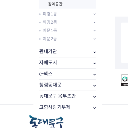
참여공간
휘경1동
휘경2동
이문1동
이문2동
관내기관
자매도시
컨텐츠 정보
e-팩스
부동산소식
조상땅찾기
청렴동대문
부동산중개업소현황
동대문구 옴부즈만
부동산중개업 알림판
부동산중개보수(중개수수료)
고향사랑기부제
바뀐지번찾기
토지등급열기
개별공시지가