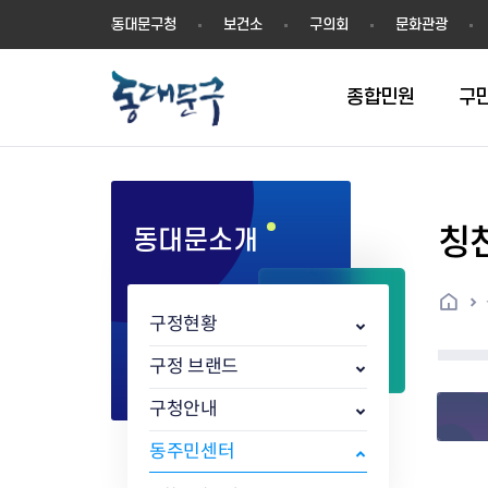
동
동대문구청
보건소
구의회
문화관광
대
문
구
종합민원
구
칭
동대문소개
민원실안내
온라인접수
구정소식
주요업무계획(2024년~)
역사
교육소식
여권
구민제안
구보
예산일반현황
휘장(CI)
일자리소식
온라인번호표 발급(대기현황)
온라인접수내역
보도자료
주요업무계획(~2023년)
상징물
교육프로그램
세무
설문조사
동대문구소식지
주민참여예산제
상징말(BI)
일자리센터
홈
민원편람(민원서식)
언론보도
주요업무성과
홍보동영상
자치회관
건설관리
실버 소식지
지방재정공시
캐릭터
직업소개사업
구정현황
무인민원발급기
포토구정
비전 2026
기본현황
정보화교육
자동차·교통
동대문 생활안
중기지방재정계
슬로건
동행일자리사업
민원편의시책 및 제도
고시공고
동대문구청장직 인수위원회 백
행정구역
여성복지관
부동산
홍보물
세입,세출예산 
캐치프레이즈
지역공동체일자
구정 브랜드
가족관계등록 제신고 후속절차
입법예고
서
꽃의 도시
평생학습관
건축
출산‧양육‧다
예산낭비신고
도시브랜드
구청안내
원스톱 통합안내
문화행사
월중주요행사
Walking City
교육지원센터
정보통신
예산낭비절감제
그린나래 동대
행정서비스헌장
강좌교육
정책실명제
구민 아카데미 신청
자료실
동주민센터
어디서나민원
추진현황
채용공고
수상현황
민방위
재정(예산)용어