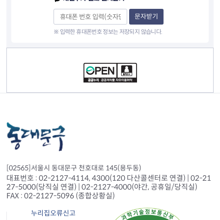
문자받기
※ 입력한 휴대폰번호 정보는 저장되지 않습니다.
컨텐츠 정보
[02565]서울시 동대문구 천호대로 145(용두동)
대표번호 : 02-2127-4114, 4300(120 다산콜센터로 연결) | 02-21
27-5000(당직실 연결) | 02-2127-4000(야간, 공휴일/당직실)
FAX : 02-2127-5096 (종합상황실)
누리집오류신고