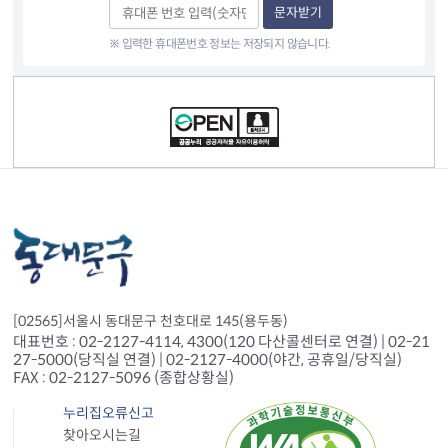
문자받기
※ 입력한 휴대폰번호 정보는 저장되지 않습니다.
컨텐츠 정보
[02565]서울시 동대문구 천호대로 145(용두동)
대표번호 : 02-2127-4114, 4300(120 다산콜센터로 연결) | 02-21
27-5000(당직실 연결) | 02-2127-4000(야간, 공휴일/당직실)
FAX : 02-2127-5096 (종합상황실)
누리집오류신고
찾아오시는길