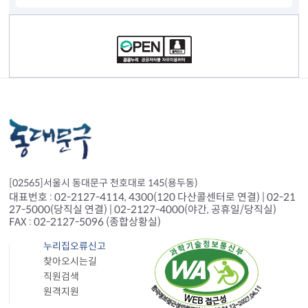
컨텐츠 정보
[02565]서울시 동대문구 천호대로 145(용두동)
대표번호 : 02-2127-4114, 4300(120 다산콜센터로 연결) | 02-21
27-5000(당직실 연결) | 02-2127-4000(야간, 공휴일/당직실)
FAX : 02-2127-5096 (종합상황실)
누리집오류신고
찾아오시는길
직원검색
원격지원