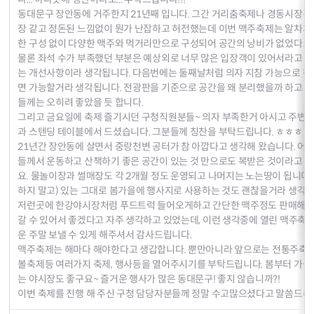
동대문구 장안동에 거주한지 21년째 입니다. 그간 거리춤축제나 경동시장
장 같고 정돈된 느낌없이 뭔가 난잡하고 허전했는데 이번 맥주축제는 알차게 
한 구성 없이 다양한 맥주와 먹거리만으로 구성되어 공간의 낭비가 없었다고
물론 좌석 수가 부족했던 부분은 예상외로 너무 많은 입장객이 있어서라고
는 개선사항이라 생각됩니다. 다음번에는 둘째날처럼 의자 지참 가능으로 하
면 가능할거라 생각됩니다. 전광판을 기준으로 공간을 왜 분리했을까 하고 
들께는 오히려 좋았을 듯 합니다.
그리고 금요일에 축제 즐기시던 구청직원분들~ 의자 부족한거 아시고 주변에
과 스텐딩 테이블에서 드셨습니다. 그분들께 칭찬을 부탁드립니다. ㅎㅎㅎ
21년간 장안동에 살면서 중랑천변 공터가 참 아깝다고 생각해 왔습니다. 어
들께서 운동하고 산책하기 좋은 공간이 있는 것 만으로도 복받은 것이라고 
요. 물놀이장과 썰매장도 각 2개월 정도 운영되고 나머지는 노는땅이 됩니다.
하지 말고) 있는 그대로 봄가을에 행사지로 사용하는 것도 괜찮을거라 생각
저런곳에 한강야시장처럼 푸드트럭 들어오게하고 간단한 맥주정도 판매해서 
갈 수 있어서 좋겠다고 자주 생각하고 있었는데, 이런 생각중에 열린 맥주축
운 주말 보낼 수 있게 해주셔서 감사드립니다.
맥주축제는 해마다 해야한다고 생갑합니다. 뿐만아니라 앞으로는 전통주축제(
볼축제등 여러가지 축제, 행사등을 열어주시기를 부탁드립니다. 봄부터 가을
는 야시장도 좋구요~ 즐거운 행사가 많은 동대문구! 좋지 않습니까?!
이번 축제를 진행 해 주신 구청 담당자분들께 정말 수고많으셨다고 말씀드리