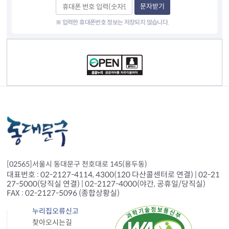
문자받기
※ 입력한 휴대폰번호 정보는 저장되지 않습니다.
컨텐츠 정보
[02565]서울시 동대문구 천호대로 145(용두동)
대표번호 : 02-2127-4114, 4300(120 다산콜센터로 연결) | 02-21
27-5000(당직실 연결) | 02-2127-4000(야간, 공휴일/당직실)
FAX : 02-2127-5096 (종합상황실)
누리집오류신고
찾아오시는길