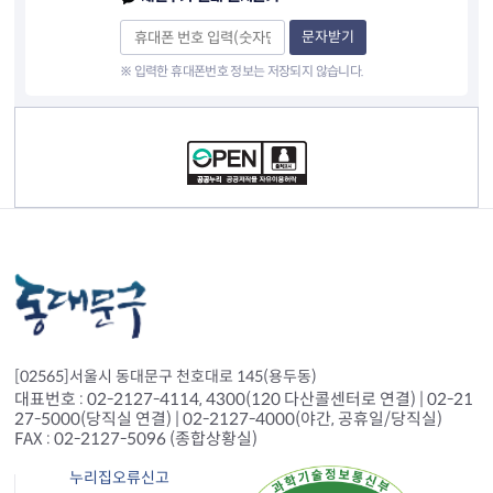
문자받기
※ 입력한 휴대폰번호 정보는 저장되지 않습니다.
컨텐츠 정보
[02565]서울시 동대문구 천호대로 145(용두동)
대표번호 : 02-2127-4114, 4300(120 다산콜센터로 연결) | 02-21
27-5000(당직실 연결) | 02-2127-4000(야간, 공휴일/당직실)
FAX : 02-2127-5096 (종합상황실)
누리집오류신고