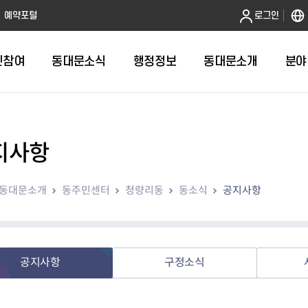
본문 바로가기
예약포털
로그인
민참여
동대문소식
행정정보
동대문소개
분야
지사항
인터넷민원발급
정보공개제도안내
조직도
청년소식
민원FAQ
공유도시 
동대문구 
발주계획
한눈에보기
복지소식
도
보건소인터넷민원발급
비공개세부기준
직원검색
서울청년센터 동대문
국민신문고(
공유게시판
주정차 단속
입찰정보
민원안내
의료·요양
동대문소개
동주민센터
청량리동
동소식
공지사항
대형폐기물신청
행정정보 사전공표
청사안내
DDM 청년창업센터
민원통합상
공유공간 대
계약현황
위원회
바우처사업
내
획
거주자우선주차신청
정보공개청구 TOP 10
찾아오시는 길
취업역량 강화
적극행정
계약 희망업
신설동
복지시설
운용현황
리사업
온라인현수막신청
정보목록
동대문구청 이용지도
참여문화 조성
바가지 요금
관련정보
용두동
아동청소년
자녀지원 안내
청년 행정체험단 신청
결재문서 공개
관련링크
제기동
노인
안
문구
업무추진비 공개
청년정책 문자알림서비스
전농1동
저소득
공지사항
구정소식
지출집행내역 공개
전농2동
장애인
사전
보조금공개
답십리1동
여성친화도