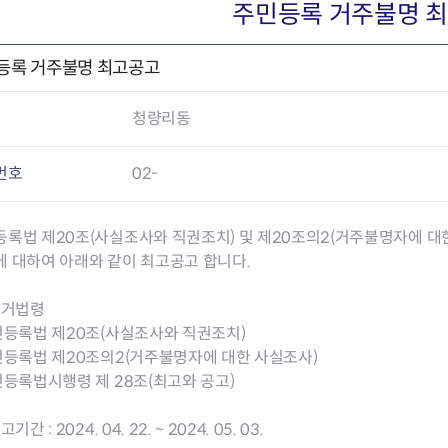
회의공개
답십리2동
출산육아
주민등록 거주불명 
공유재산 정보
장안1동
주거
조직운영 핵심지표
장안2동
보듬누리
등록 거주불명 최고공고
위원회 현황
청량리동
지역사회보
동대문구 기억여행
회기동
자원봉사
청량리동
공공데이터개방
휘경1동
보훈
휘경2동
DDM 청소
이문1동
번호
02-
이문2동
록법 제20조(사실조사와 직권조치) 및 제20조의2(거주불명자에 대
청소환경소식
지역경제소
에 대하여 아래와 같이 최고공고 합니다.
램
쓰레기배출및수거
중소기업자
공직자부조리신고
종량제봉투 및 납부필증
옴부즈만 
기업 관련 
 근거법령
하도급부조리신고
대형폐기물신청
고충민원 신
사이버창업
주민등록법 제20조(사실조사와 직권조치)
공익신고
재활용센터
조사결과 
동대문구 
주민등록법 제20조의2(거주불명자에 대한 사실조사)
부패행위신고
정화조청소
옴부즈만 
숨어있는 
민등록법시행령 제 28조(최고와 공고)
행동강령위반신고
환경오염현황
장바구니 
복지·보조금 부정신고
환경개선부담금
전통시장
고기간 : 2024. 04. 22. ~ 2024. 05. 03.
구민고객의 권리
환경제도
사회적경제