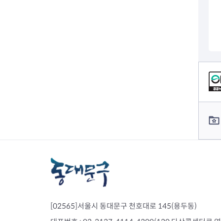
전세사기피해
컨텐츠 정보
컨텐츠 담당자 정보
[02565]서울시 동대문구 천호대로 145(용두동)