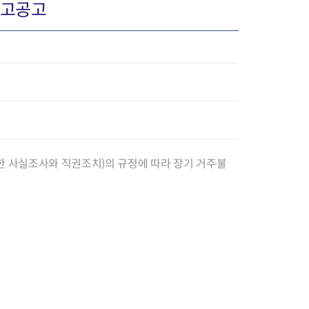
최고공고
장협의체
년아지트
한 사실조사와 직권조치)의 규정에 따라 장기 거주불
식
도시정비소식
금지원
공동주택현황
소개
사이트
고향사랑기부제
정비사업구역현황
청방법 및 처리
센터
답례물품
재건축
공표
착한가격업소
재개발
민원신청
착한가격업소 추천
재정비촉진
물가정보
지구단위계획
석면해체·제거일정
 기업
청량리 중심지 육성