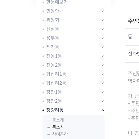
자주묻는질문
유관기관소식
월별행사달력
원어민 화상영어
한눈에보기
새소식
공모사업 알림방
동국 천문대
민원안내
코로나19
동대문교육협력특화지구
위원회
주민
교육경비보조금 지원
신설동
동
용두동
제기동
전화
전농1동
전농2동
AI 사업 등록 관리제
주민등
답십리1동
동대문구 AI 사업 현황
지리교통소식
문화체육소식
명자
도로명주소 안내
행사 및 프로그
답십리2동
국내도시
상세주소 부여제도
이용안내
문화체육시설
장안1동
가.
국외도시
지리정보
공원녹지현황
장안2동
- 
자매도시 혜택
대중교통
단체안내
청량리동
- 
직거래장터쇼핑몰
자전거
동대문문화재단
- 주
주차장
동소개
우회전알리미
동소식
나. 공
참여공간