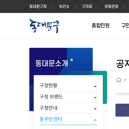
동
동대문구청
보건소
구의회
문화관광
대
문
구
종합민원
구
공
동대문소개
민원실안내
온라인접수
구정소식
주요업무계획(2024년~)
역사
교육소식
여권
구민제안
구보
예산일반현황
휘장(CI)
일자리소식
온라인번호표 발급(대기현황)
온라인접수내역
보도자료
주요업무계획(~2023년)
상징물
교육프로그램
세무
설문조사
동대문구소식지
주민참여예산제
상징말(BI)
일자리센터
홈
민원편람(민원서식)
언론보도
주요업무성과
홍보동영상
자치회관
건설관리
실버 소식지
지방재정공시
캐릭터
직업소개사업
구정현황
무인민원발급기
포토구정
비전 2026
기본현황
정보화교육
자동차·교통
동대문 생활안
중기지방재정계
슬로건
동행일자리사업
민원편의시책 및 제도
고시공고
동대문구청장직 인수위원회 백
행정구역
여성복지관
부동산
홍보물
세입,세출예산 
캐치프레이즈
지역공동체일자
구정 브랜드
가족관계등록 제신고 후속절차
입법예고
서
꽃의 도시
평생학습관
건축
출산‧양육‧다
예산낭비신고
도시브랜드
구청안내
원스톱 통합안내
문화행사
월중주요행사
Walking City
교육지원센터
정보통신
예산낭비절감제
그린나래 동대
행정서비스헌장
강좌교육
정책실명제
구민 아카데미 신청
자료실
동주민센터
어디서나민원
추진현황
채용공고
수상현황
민방위
재정(예산)용어