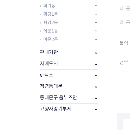
회기동
다. 
휘경1동
라. 
휘경2동
이문1동
이문2동
붙임 
관내기관
첨부
자매도시
e-팩스
부동산소식
조상땅찾기
청렴동대문
부동산중개업소현황
동대문구 옴부즈만
부동산중개업 알림판
부동산중개보수(중개수수료)
고향사랑기부제
바뀐지번찾기
토지등급열기
개별공시지가