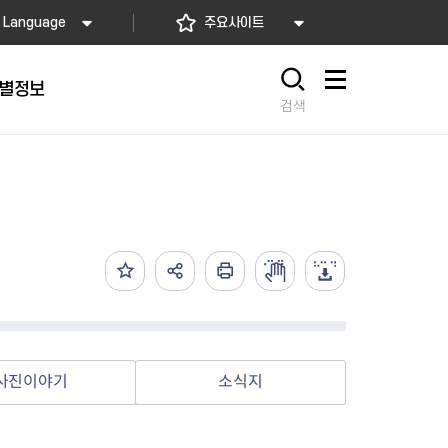
Language
주요사이트
별정보
사이트맵
검색
동대문
문자알림서비스
칭찬합시다
자치법규
교육기관
재난안전소식
상담민원)
 문자 알림
 통합돌봄사업
나눔의 장터마당
행정규제개혁
공공기관
안전문화운동
담창구
관 시설 안내
행정처분
우리 동네 안전지도
체 접수
온라인행정심판
재난별 행동요령
 신고
주민조례청구
안전보험·공제
법률상담
안전 체험·교육
재난유형별 주요정책사업
사진이야기
소식지
재난약자 행동요령
시