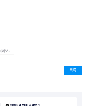
지원센터
도시디자인
비쿠폰 안내
건설공사알림
장안동283-1일대 개발사업
역세권 활성화사업
장안동 일대 종합발전계획 수
립
서울도시공간포털
지역주택조합사업
미리보기
목록
채널추가 안내 문자받기