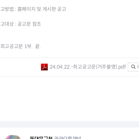
청렴자료방
석면건축물 DB
ESG경제
공고방법 : 홈페이지 및 게시판 공고
감사실시결과
탄소중립 생활 실천 캠페인
민생회복소
구민감사참여
보행환경 개선사업
공고대상 : 공고문 참조
업무추진비 공개
공중화장실 찾기
보조금공개
탄소중립지원센터
구민감사관활동
최고공고문 1부. 끝.
24.04.22.-최고공고문(거주불명).pdf