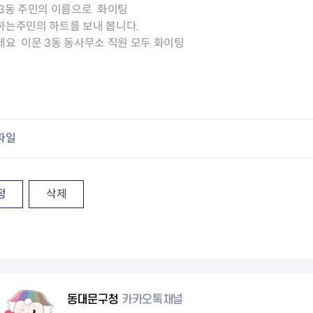
청렴자료방
석면건축물 DB
ESG경제
 3동 주민의 이름으로 화이팅
감사실시결과
탄소중립 생활 실천 캠페인
민생회복소
하는주민의 하트를 보내 봅니다.
구민감사참여
보행환경 개선사업
세요 이문 3동 동사무소 직원 모두 화이팅
업무추진비 공개
공중화장실 찾기
보조금공개
탄소중립지원센터
구민감사관활동
파일
정
삭제
동대문구청
카카오톡채널