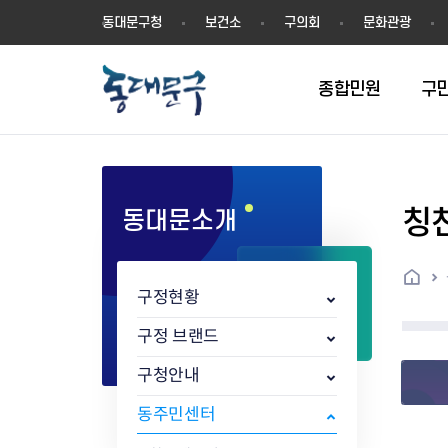
동
동대문구청
보건소
구의회
문화관광
대
문
구
종합민원
구
칭
동대문소개
민원실안내
온라인접수
구정소식
주요업무계획(2024년~)
역사
교육소식
여권
구민제안
구보
예산일반현황
휘장(CI)
일자리소식
온라인번호표 발급(대기현황)
온라인접수내역
보도자료
주요업무계획(~2023년)
상징물
교육프로그램
세무
설문조사
동대문구소식지
주민참여예산제
상징말(BI)
일자리센터
홈
민원편람(민원서식)
언론보도
주요업무성과
홍보동영상
자치회관
건설관리
실버 소식지
지방재정공시
캐릭터
직업소개사업
구정현황
무인민원발급기
포토구정
비전 2026
기본현황
정보화교육
자동차·교통
동대문 생활안
중기지방재정계
슬로건
동행일자리사업
민원편의시책 및 제도
고시공고
동대문구청장직 인수위원회 백
행정구역
여성복지관
부동산
홍보물
세입,세출예산 
캐치프레이즈
지역공동체일자
구정 브랜드
가족관계등록 제신고 후속절차
입법예고
서
꽃의 도시
평생학습관
건축
출산‧양육‧다
예산낭비신고
도시브랜드
구청안내
원스톱 통합안내
문화행사
월중주요행사
Walking City
교육지원센터
정보통신
예산낭비절감제
그린나래 동대
행정서비스헌장
강좌교육
정책실명제
구민 아카데미 신청
자료실
동주민센터
어디서나민원
추진현황
채용공고
수상현황
민방위
재정(예산)용어