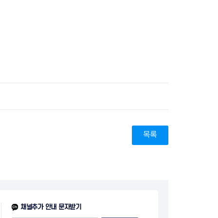
지원센터
도시디자인
비쿠폰 안내
건설공사알림
장안동283-1일대 개발사업
역세권 활성화사업
장안동 일대 종합발전계획 수
립
서울도시공간포털
지역주택조합사업
목록
채널추가 안내 문자받기