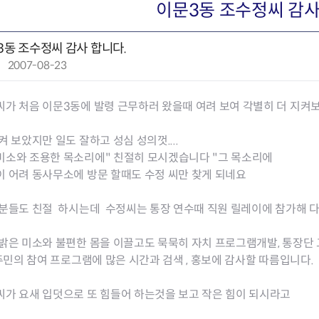
회의공개
답십리2동
출산육아
이문3동 조수정씨 감사
공유재산 정보
장안1동
주거
조직운영 핵심지표
장안2동
보듬누리
3동 조수정씨 감사 합니다.
위원회 현황
청량리동
지역사회보
작
2007-08-23
동대문구 기억여행
회기동
자원봉사
성
공공데이터개방
휘경1동
보훈
일
휘경2동
DDM 청소
가 처음 이문3동에 발령 근무하러 왔을때 여려 보여 각별히 더 지켜
:
이문1동
이문2동
켜 보았지만 일도 잘하고 성심 성의껏....
미소와 조용한 목소리에" 친절히 모시겠습니다 "그 목소리에
청소환경소식
지역경제소
 어려 동사무소에 방문 할때도 수정 씨만 찾게 되네요
램
쓰레기배출및수거
중소기업자
공직자부조리신고
종량제봉투 및 납부필증
옴부즈만 
기업 관련 
들도 친절 하시는데 수정씨는 통장 연수때 직원 릴레이에 참가해 다리
하도급부조리신고
대형폐기물신청
고충민원 신
사이버창업
공익신고
재활용센터
조사결과 
동대문구 
밝은 미소와 불편한 몸을 이끌고도 묵묵히 자치 프로그램개발, 통장단 
부패행위신고
정화조청소
옴부즈만 
숨어있는 
민의 참여 프로그램에 많은 시간과 검색 , 홍보에 감사할 따름입니다.
행동강령위반신고
환경오염현황
장바구니 
복지·보조금 부정신고
환경개선부담금
전통시장
씨가 요새 입덧으로 또 힘들어 하는것을 보고 작은 힘이 되시라고
구민고객의 권리
환경제도
사회적경제