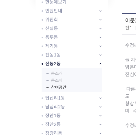
자주묻는질문
유관기관소식
월별행사달력
원어민 화상영어
한눈에보기
새소식
공모사업 알림방
동국 천문대
민원안내
코로나19
동대문교육협력특화지구
위원회
이문
교육경비보조금 지원
작
전*
신설동
성
용두동
자
수정씨
제기동
:
전농1동
늘 지
전농2동
AI 사업 등록 관리제
밝은
동대문구 AI 사업 현황
지리교통소식
문화체육소식
동소개
진심이
도로명주소 안내
동소식
행사 및 프로그
참여공간
국내도시
상세주소 부여제도
이용안내
문화체육시설
다른분
국외도시
지리정보
공원녹지현황
도
답십리1동
자매도시 혜택
대중교통
단체안내
항상 
답십리2동
직거래장터쇼핑몰
자전거
동대문문화재단
며 주
장안1동
주차장
우회전알리미
장안2동
수정
청량리동