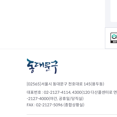
전세사기피해
컨텐츠 정보
[02565]서울시 동대문구 천호대로 145(용두동)
대표번호 : 02-2127-4114, 4300(120 다산콜센터로 연결)
-2127-4000(야간, 공휴일/당직실)
FAX : 02-2127-5096 (종합상황실)