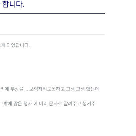
 합니다.
장협의체
년아지트
보게 되었답니다.
식
도시정비소식
금지원
공동주택현황
소개
사이트
고향사랑기부제
정비사업구역현황
에 부상을 ... 보험처리도못하고 고생 고생 했는데
청방법 및 처리
센터
답례물품
재건축
공표
착한가격업소
재개발
그밖에 많은 행사 에 미리 문자로 알려주고 챙겨주
민원신청
착한가격업소 추천
재정비촉진
물가정보
지구단위계획
석면해체·제거일정
 기업
청량리 중심지 육성