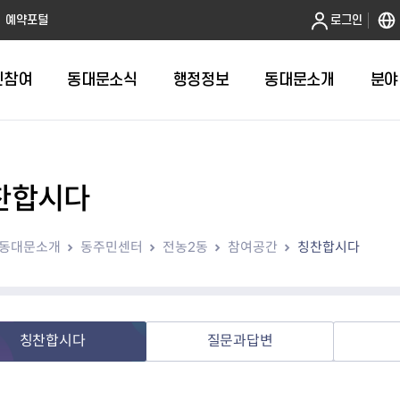
본문 바로가기
예약포털
로그인
민참여
동대문소식
행정정보
동대문소개
분야
찬합시다
인터넷민원발급
정보공개제도안내
조직도
청년소식
민원FAQ
공유도시 
동대문구 
발주계획
한눈에보기
복지소식
도
보건소인터넷민원발급
비공개세부기준
직원검색
서울청년센터 동대문
국민신문고(
공유게시판
주정차 단속
입찰정보
민원안내
의료·요양
동대문소개
동주민센터
전농2동
참여공간
칭찬합시다
대형폐기물신청
행정정보 사전공표
청사안내
DDM 청년창업센터
민원통합상
공유공간 대
계약현황
위원회
바우처사업
내
획
거주자우선주차신청
정보공개청구 TOP 10
찾아오시는 길
취업역량 강화
적극행정
계약 희망업
신설동
복지시설
운용현황
리사업
온라인현수막신청
정보목록
동대문구청 이용지도
참여문화 조성
바가지 요금
관련정보
용두동
아동청소년
자녀지원 안내
청년 행정체험단 신청
결재문서 공개
관련링크
제기동
노인
안
문구
업무추진비 공개
청년정책 문자알림서비스
전농1동
저소득
칭찬합시다
질문과답변
지출집행내역 공개
전농2동
장애인
사전
보조금공개
답십리1동
여성친화도