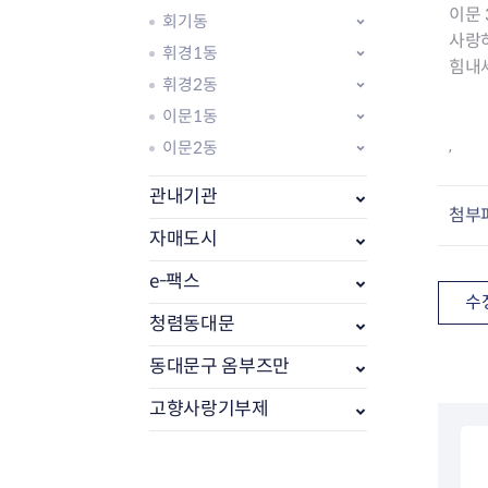
이문
회기동
사랑
휘경1동
힘내
휘경2동
이문1동
,
이문2동
관내기관
첨부
자매도시
e-팩스
부동산소식
수
조상땅찾기
청렴동대문
부동산중개업소현황
동대문구 옴부즈만
부동산중개업 알림판
부동산중개보수(중개수수료)
고향사랑기부제
바뀐지번찾기
토지등급열기
개별공시지가