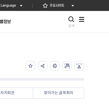
Language
주요사이트
별정보
사이트맵
검색
동대문
문자알림서비스
칭찬합시다
자치법규
교육기관
재난안전소식
상담민원)
 문자 알림
 통합돌봄사업
나눔의 장터마당
행정규제개혁
공공기관
안전문화운동
담창구
관 시설 안내
행정처분
우리 동네 안전지도
체 접수
온라인행정심판
재난별 행동요령
 신고
주민조례청구
안전보험·공제
법률상담
안전 체험·교육
재난유형별 주요정책사업
자치회관
찾아가는 골목회의
재난약자 행동요령
시