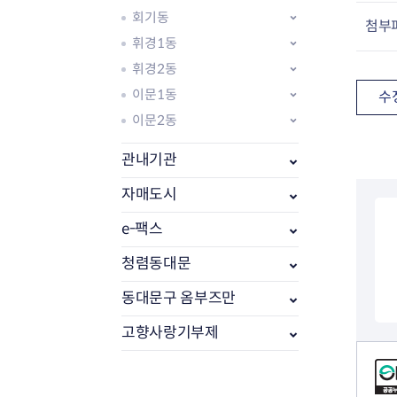
회기동
첨부
휘경1동
휘경2동
이문1동
수
이문2동
관내기관
자매도시
e-팩스
부동산소식
조상땅찾기
청렴동대문
부동산중개업소현황
동대문구 옴부즈만
부동산중개업 알림판
부동산중개보수(중개수수료)
고향사랑기부제
바뀐지번찾기
컨텐츠 정보
토지등급열기
개별공시지가