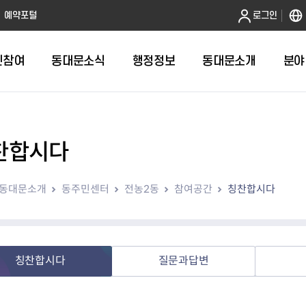
본문 바로가기
예약포털
로그인
민참여
동대문소식
행정정보
동대문소개
분야
찬합시다
인터넷민원발급
정보공개제도안내
조직도
청년소식
민원FAQ
공유도시 
동대문구 
발주계획
한눈에보기
복지소식
도
보건소인터넷민원발급
비공개세부기준
직원검색
서울청년센터 동대문
국민신문고(
공유게시판
주정차 단속
입찰정보
민원안내
의료·요양
동대문소개
동주민센터
전농2동
참여공간
칭찬합시다
대형폐기물신청
행정정보 사전공표
청사안내
DDM 청년창업센터
민원통합상
공유공간 대
계약현황
위원회
바우처사업
내
획
거주자우선주차신청
정보공개청구 TOP 10
찾아오시는 길
취업역량 강화
적극행정
계약 희망업
신설동
복지시설
운용현황
리사업
온라인현수막신청
정보목록
동대문구청 이용지도
참여문화 조성
바가지 요금
관련정보
용두동
아동청소년
자녀지원 안내
청년 행정체험단 신청
결재문서 공개
관련링크
제기동
노인
안
문구
업무추진비 공개
청년정책 문자알림서비스
전농1동
저소득
칭찬합시다
질문과답변
지출집행내역 공개
전농2동
장애인
사전
보조금공개
답십리1동
여성친화도