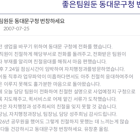
회의공개
답십리2동
출산육아
좋은팀원둔 동대문구청 
공유재산 정보
장안1동
주거
조직운영 핵심지표
장안2동
보듬누리
팀원둔 동대문구청 번창하세요
위원회 현황
청량리동
지역사회보
작
2007-07-25
동대문구 기억여행
회기동
자원봉사
성
공공데이터개방
휘경1동
보훈
일
휘경2동
DDM 청소
전 생업을 바꾸기 위하여 동대문 구청에 전화를 했습니다.
:
이문1동
 직원이 친절하게 해당부서로 전화를 돌려주고, 전화받은 팀원이
이문2동
자 부재를 알리며 친절응대를 해줘서 마음 편했습니다.
 후 7.24일 점심시간이 임박하여 자치행정과를방문하였습니다.
청소환경소식
지역경제소
이동 직후라 업무파악이 미흡하다면서도 아주 친절히 응대하여주어
램
쓰레기배출및수거
중소기업자
은 이루지 못해도 홀가분한 마음으로 돌아왔습니다.
공직자부조리신고
종량제봉투 및 납부필증
옴부즈만 
기업 관련 
데 오늘 담당 팀원이 전화하여 친절한 설명으로 사업예정지 구청으로
하도급부조리신고
대형폐기물신청
고충민원 신
사이버창업
록 지도해주고, 퀵서비스로 어제 맡긴 서류가 도착했습니다.
공익신고
재활용센터
조사결과 
동대문구 
안은 자치행정과 성주희씨의 친절을 잊지 못할 것 같습니다.
부패행위신고
정화조청소
옴부즈만 
숨어있는 
님, 자치행정과장님, 팀장님, 담당 성주희님 감사드립니다.
행동강령위반신고
환경오염현황
장바구니 
26년 공무원을 했어도 그렇게 친절하지 못했는 데 느끼는게 많습
복지·보조금 부정신고
환경개선부담금
전통시장
. 다들 건강하시고 동대문구청 번창하세요. 유창훈 올림.
구민고객의 권리
환경제도
사회적경제