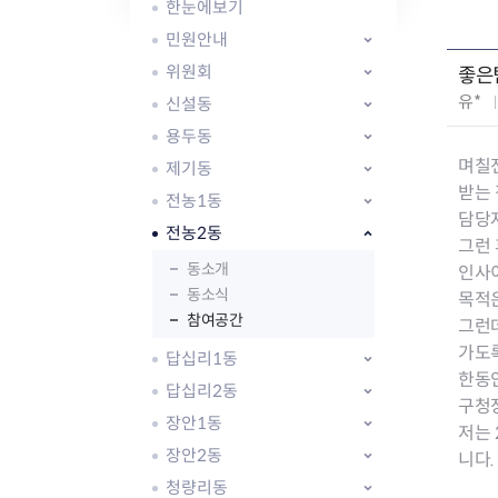
자주묻는질문
유관기관소식
월별행사달력
원어민 화상영어
한눈에보기
새소식
공모사업 알림방
동국 천문대
민원안내
코로나19
동대문교육협력특화지구
위원회
좋은
교육경비보조금 지원
작
유*
신설동
성
용두동
자
며칠
제기동
:
받는
전농1동
담당
전농2동
AI 사업 등록 관리제
그런
동대문구 AI 사업 현황
지리교통소식
문화체육소식
동소개
인사
도로명주소 안내
동소식
행사 및 프로그
목적
참여공간
국내도시
상세주소 부여제도
이용안내
문화체육시설
그런
국외도시
지리정보
공원녹지현황
가도
답십리1동
자매도시 혜택
대중교통
단체안내
한동
답십리2동
직거래장터쇼핑몰
자전거
동대문문화재단
구청장
장안1동
주차장
저는 
우회전알리미
장안2동
니다
청량리동