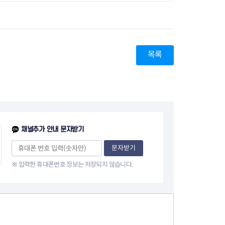
지원센터
도시디자인
비쿠폰 안내
건설공사알림
장안동283-1일대 개발사업
역세권 활성화사업
장안동 일대 종합발전계획 수
목록
립
서울도시공간포털
지역주택조합사업
채널추가 안내 문자받기
문자받기
※ 입력한 휴대폰번호 정보는 저장되지 않습니다.