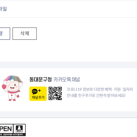
청렴자료방
석면건축물 DB
ESG경제
파일
감사실시결과
탄소중립 생활 실천 캠페인
민생회복소
구민감사참여
보행환경 개선사업
업무추진비 공개
공중화장실 찾기
보조금공개
탄소중립지원센터
정
삭제
구민감사관활동
동대문구청
카카오톡채널
코로나19 정보와 다양한 혜택·지원·일자리
안내를 친구추가로 간편히 받아보세요!
채널추가