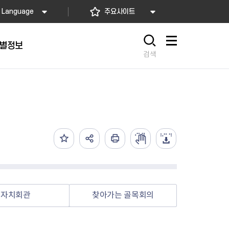
Language
주요사이트
별정보
사이트맵
검색
동대문
문자알림서비스
칭찬합시다
자치법규
교육기관
재난안전소식
상담민원)
 문자 알림
 통합돌봄사업
나눔의 장터마당
행정규제개혁
공공기관
안전문화운동
담창구
관 시설 안내
행정처분
우리 동네 안전지도
체 접수
온라인행정심판
재난별 행동요령
 신고
주민조례청구
안전보험·공제
법률상담
안전 체험·교육
재난유형별 주요정책사업
자치회관
찾아가는 골목회의
재난약자 행동요령
시