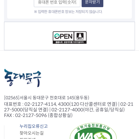
문자받기
※ 입력한 휴대폰번호 정보는 저장되지 않습니다.
컨텐츠 정보
[02565]서울시 동대문구 천호대로 145(용두동)
대표번호 : 02-2127-4114, 4300(120 다산콜센터로 연결) | 02-21
27-5000(당직실 연결) | 02-2127-4000(야간, 공휴일/당직실)
FAX : 02-2127-5096 (종합상황실)
누리집오류신고
찾아오시는길